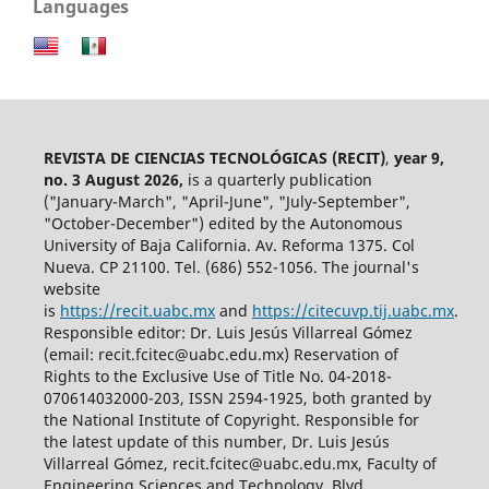
Languages
REVISTA DE CIENCIAS TECNOLÓGICAS (RECIT)
,
year 9,
no. 3 August 2026,
is a quarterly publication
("January-March", "April-June", "July-September",
"October-December") edited by the Autonomous
University of Baja California. Av. Reforma 1375. Col
Nueva. CP 21100. Tel. (686) 552-1056.
The journal's
website
is
https://recit.uabc.mx
and
https://citecuvp.tij.uabc.mx
.
Responsible editor: Dr. Luis Jesús Villarreal Gómez
(email: recit.fcitec@uabc.edu.mx) Reservation of
Rights to the Exclusive Use of Title No. 04-2018-
070614032000-203, ISSN 2594-1925, both granted by
the National Institute of Copyright. Responsible for
the latest update of this number, Dr. Luis Jesús
Villarreal Gómez, recit.fcitec@uabc.edu.mx, Faculty of
Engineering Sciences and Technology, Blvd.