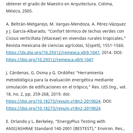
obtener el grado de Maestro en Arquitectura. Colima,
México, 2005.
A. Beltrán-Melgarejo, M. Vargas-Mendoza, A. Pérez-Vázquez
y J. García-Albarado, “Confort térmico de techos verdes con
Cissus verticillata (Vitaceae) en vivendas rurales tropicales,”
Revista mexicana de ciencias agrícolas, 5(spe9), 1551-1560.
https://dx.doi.org/10.29312/remexca.v0i9.1047
, 2014. DOI:
https://doi.org/10.29312/remexca.v0i9.1047
J. Cárdenas, G. Osma y G. Ordóñez “Herramienta
metodológica para la evaluación energética mediante
simulación de edificaciones en el trópico,” Rev. UIS Ing., vol.
18, no. 2, pp. 259-268, 2019. doi:
https://doi.org/10.18273/revuin.v18n2-2019024
. DOI:
https://doi.org/10.18273/revuin.v18n2-2019024
E. Orlando y L. Berkeley, “EnergyPlus Testing with
ANSI/ASHRAE Standard 140-2001 (BESTEST),” Environ. Res.,