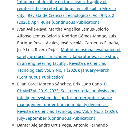
Influence of ductility on the seismic fragility of
reinforced concrete buildings on soft soil in Mexico
City
,
Revista de Ciencias Tecnológicas: Vol. 9 No. 2
(2026): April-June (Continuous Publication)
Ivan Avila-Raya, Martha Angélica Lemus-Solorio,
Alfonso Lemus-Solorio, Rodrigo Gómez-Monge, Luis
Enrique Rosas-Avalos, José Nicolás Cardenas-España,
José Luis Rivera-Rojas,
Multidimensional evaluation of
safety protocols in academic laboratories: case study
in an engineering faculty
,
Revista de Ciencias
Tecnológicas: Vol. 9 No. 1 (2026): January-March
(Continuous Publication)
Elian Coral Moreno Sánchez, Erik Lugo Cano,
EL
CHAMIZAL 2019–2025: Socio-territorial analysis and
intelligent system design for border public space
management under human mobility dynamics
,
Revista de Ciencias Tecnológicas: Vol. 9 No. 3 (2026):
July-September (Continuous Publication)
Dantar Alejandro Ortiz Vega, Antonio Fernando