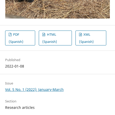
PDF
HTML
XML
(Spanish)
(Spanish)
(Spanish)
Published
2022-01-08
Issue
Vol. 5 No. 1 (2022): January-March
Section
Research articles