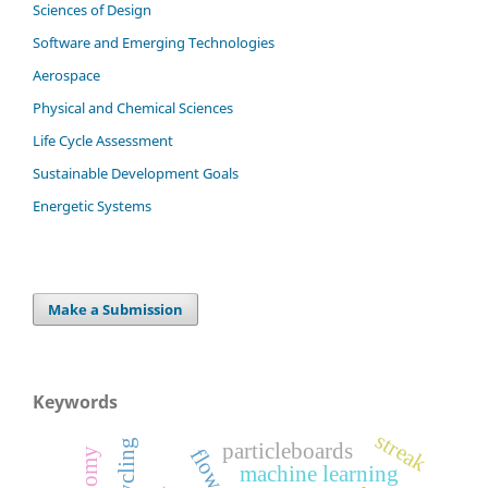
Sciences of Design
Software and Emerging Technologies
Aerospace
Physical and Chemical Sciences
Life Cycle Assessment
Sustainable Development Goals
Energetic Systems
Make a Submission
Keywords
streak
recycling
particleboards
machine learning