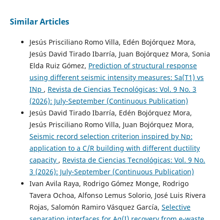
Similar Articles
Jesús Prisciliano Romo Villa, Edén Bojórquez Mora,
Jesús David Tirado Ibarría, Juan Bojórquez Mora, Sonia
Elda Ruiz Gómez,
Prediction of structural response
using different seismic intensity measures: Sa(T1) vs
INp
,
Revista de Ciencias Tecnológicas: Vol. 9 No. 3
(2026): July-September (Continuous Publication)
Jesús David Tirado Ibarría, Edén Bojórquez Mora,
Jesús Prisciliano Romo Villa, Juan Bojórquez Mora,
Seismic record selection criterion inspired by Np:
application to a C/R building with different ductility
capacity
,
Revista de Ciencias Tecnológicas: Vol. 9 No.
3 (2026): July-September (Continuous Publication)
Ivan Avila Raya, Rodrigo Gómez Monge, Rodrigo
Tavera Ochoa, Alfonso Lemus Solorio, José Luis Rivera
Rojas, Salomón Ramiro Vásquez García,
Selective
separation interfaces for Ag(I) recovery from e-waste