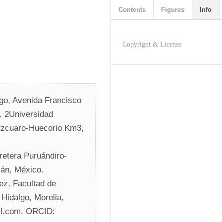
Contents
Figures
Info
Copyright & License
o, Avenida Francisco 
 2Universidad 
tzcuaro-Huecorio Km3, 
retera Puruándiro-
cán, México.
z, Facultad de 
idalgo, Morelia, 
il.com. ORCID: