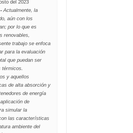
 11 de Agosto del 2023 
-
 Actualmente, la 
o, aún con los 
; por lo que es 
s renovables, 
ente trabajo se enfoca 
r para la evaluación 
tal que puedan ser 
 térmicos. 
s y aquellos 
as de alta absorción y 
tenedores de energía 
aplicación de 
a simular la 
on las características 
tura ambiente del 