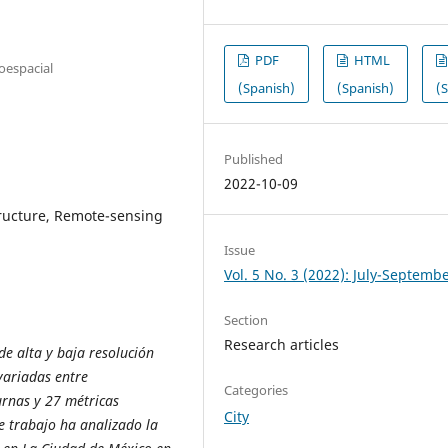
PDF
HTML
oespacial
(Spanish)
(Spanish)
(
Published
2022-10-09
ructure, Remote-sensing
Issue
Vol. 5 No. 3 (2022): July-Septemb
Section
Research articles
de alta y baja resolución
ivariadas entre
Categories
urnas y 27 métricas
City
te trabajo ha analizado la