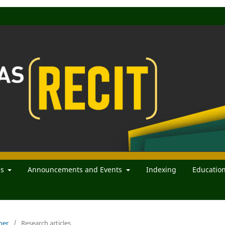
es
Announcements and Events
Indexing
Educatio
ber
/
Research articles