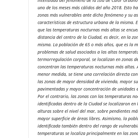
intensidad del fenómeno de la Isla de Calor Urban
uno de los meses más cálidos del año 2018. Esto ha 
zonas más vulnerables ante dicho fenómeno y su as
características de estructura urbana de la misma. En
que las temperaturas nocturnas más altas se encu
distancia del centro de la Ciudad, es decir, en la z
misma. La población de 65 o más años, que es la má
problemas de salud asociados a las altas temperat
termorregulación corporal, se localizan en zonas d
concentran las temperaturas nocturnas más altas.
menor medida, se tiene una correlación directa con
las zonas de mayor densidad de vivienda, mayor sup
pavimentadas y mayor concentración de unidades 
Por el contrario, las zonas con las temperaturas n
identificadas dentro de la Ciudad se localizaron en
alturas sobre el nivel del mar, sobre pendientes m
mayor superficie de áreas libres. Asimismo, la pobl
identificada también dentro del rango de vulnerabil
temperaturas se localiza principalmente en las zo