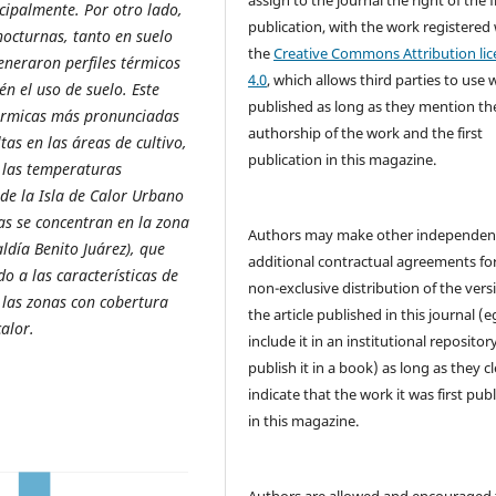
assign to the journal the right of the f
cipalmente. Por otro lado,
publication, with the work registered
nocturnas, tanto en suelo
the
Creative Commons Attribution lic
eneraron perfiles térmicos
4.0
, which allows third parties to use 
n el uso de suelo. Este
published as long as they mention th
térmicas más pronunciadas
authorship of the work and the first
as en las áreas de cultivo,
publication in this magazine.
, las temperaturas
de la Isla de Calor Urbano
as se concentran en la zona
Authors may make other independen
ldía Benito Juárez), que
additional contractual agreements fo
 a las características de
non-exclusive distribution of the vers
 las zonas con cobertura
the article published in this journal (e
calor.
include it in an institutional repositor
publish it in a book) as long as they cl
indicate that the work it was first pub
in this magazine.