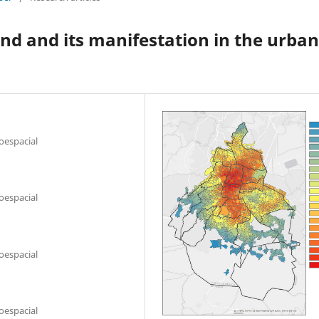
and and its manifestation in the urban
oespacial
oespacial
oespacial
oespacial