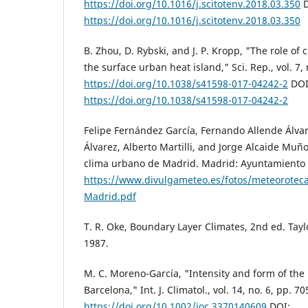
https://doi.org/10.1016/j.scitotenv.2018.03.350
D
https://doi.org/10.1016/j.scitotenv.2018.03.350
B. Zhou, D. Rybski, and J. P. Kropp, "The role of 
the surface urban heat island," Sci. Rep., vol. 7, 
https://doi.org/10.1038/s41598-017-04242-2
DOI
https://doi.org/10.1038/s41598-017-04242-2
Felipe Fernández García, Fernando Allende Álva
Álvarez, Alberto Martilli, and Jorge Alcaide Muño
clima urbano de Madrid. Madrid: Ayuntamiento 
https://www.divulgameteo.es/fotos/meteoroteca
Madrid.pdf
T. R. Oke, Boundary Layer Climates, 2nd ed. Taylo
1987.
M. C. Moreno-García, "Intensity and form of the
Barcelona," Int. J. Climatol., vol. 14, no. 6, pp. 7
https://doi.org/10.1002/joc.3370140609
DOI: