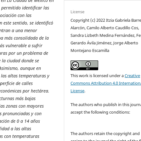
o en La Ciudad de México en
permitido identificar las
License
ociación con las
Copyright (c) 2022 Itzia Gabriela Barr
 este sentido, se identificó
Alarcón, Camilo Alberto Caudillo Cos,
entran a una menor
Sandra Lizbeth Medina Fernández, Fe
ona más consolidada de la
Gerardo Ávila Jiménez, Jorge Alberto
s vulnerable a sufrir
Montejano Escamilla
uras por un problema de
e la ciudad donde se
 Asimismo, aunque en
This work is licensed under a
Creative
 las altas temperaturas y
Commons Attribution 4.0 Internation
erficie de calles
License
.
económicas por hectárea.
octurnas más bajas
The authors who publish in this journ
 las zonas con mayores
accept the following conditions:
ás pronunciadas y con
ación de 0 a 14 años
idad a las altas
The authors retain the copyright and
nas con temperaturas