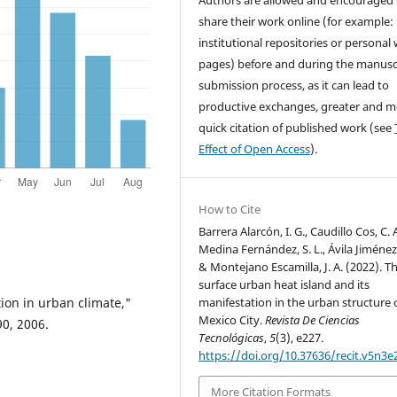
Authors are allowed and encouraged 
share their work online (for example: 
institutional repositories or personal
pages) before and during the manusc
submission process, as it can lead to
productive exchanges, greater and m
quick citation of published work (see
Effect of Open Access
).
How to Cite
Barrera Alarcón, I. G., Caudillo Cos, C. A
Medina Fernández, S. L., Ávila Jiménez,
& Montejano Escamilla, J. A. (2022). T
surface urban heat island and its
ion in urban climate,"
manifestation in the urban structure 
Mexico City.
Revista De Ciencias
90, 2006.
Tecnológicas
,
5
(3), e227.
:
https://doi.org/10.37636/recit.v5n3e
More Citation Formats