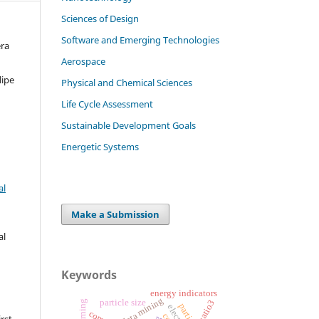
Sciences of Design
Software and Emerging Technologies
era
Aerospace
lipe
Physical and Chemical Sciences
Life Cycle Assessment
Sustainable Development Goals
Energetic Systems
al
Make a Submission
al
Keywords
energy indicators
data mining
particle size
catio3