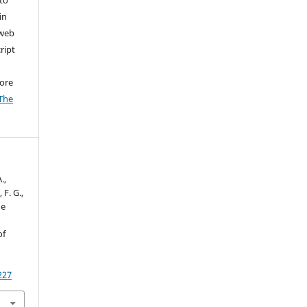
to
in
 web
ript
ore
The
.,
 F. G.,
he
of
227