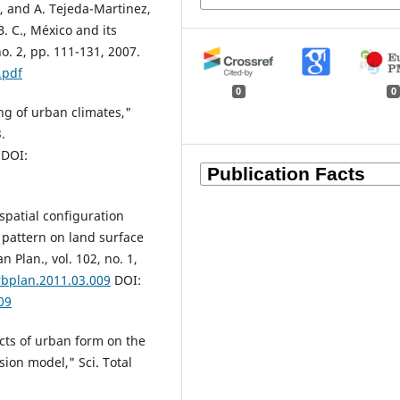
t, and A. Tejeda-Martinez,
B. C., México and its
no. 2, pp. 111-131, 2007.
.pdf
0
0
ng of urban climates,"
.
 DOI:
spatial configuration
 pattern on land surface
Plan., vol. 102, no. 1,
rbplan.2011.03.009
DOI:
09
ects of urban form on the
sion model," Sci. Total