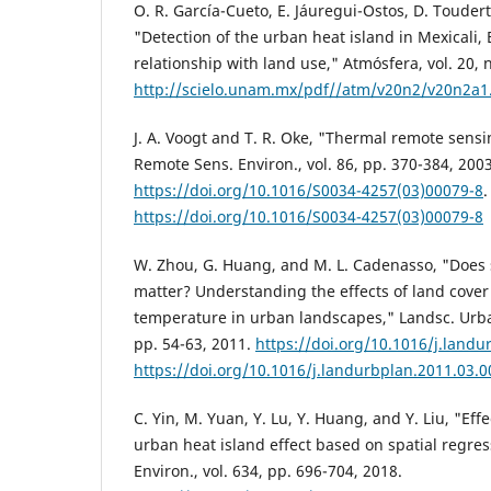
O. R. García-Cueto, E. Jáuregui-Ostos, D. Touder
"Detection of the urban heat island in Mexicali, 
relationship with land use," Atmósfera, vol. 20, 
http://scielo.unam.mx/pdf//atm/v20n2/v20n2a1
J. A. Voogt and T. R. Oke, "Thermal remote sensi
Remote Sens. Environ., vol. 86, pp. 370-384, 2003
https://doi.org/10.1016/S0034-4257(03)00079-8
.
https://doi.org/10.1016/S0034-4257(03)00079-8
W. Zhou, G. Huang, and M. L. Cadenasso, "Does 
matter? Understanding the effects of land cover
temperature in urban landscapes," Landsc. Urban 
pp. 54-63, 2011.
https://doi.org/10.1016/j.landu
https://doi.org/10.1016/j.landurbplan.2011.03.0
C. Yin, M. Yuan, Y. Lu, Y. Huang, and Y. Liu, "Eff
urban heat island effect based on spatial regres
Environ., vol. 634, pp. 696-704, 2018.