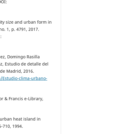
OI:
city size and urban form in
no. 1, p. 4791, 2017.
:
rez, Domingo Rasilla
z, Estudio de detalle del
de Madrid, 2016.
/Estudio-clima-urbano-
r & Francis e-Library,
 urban heat island in
05-710, 1994.