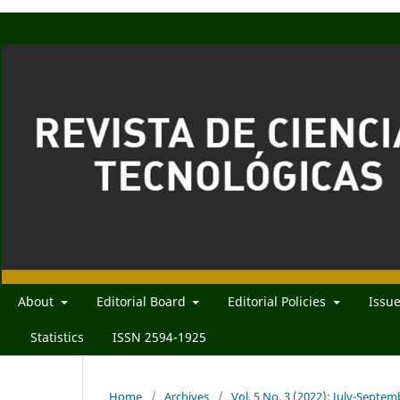
About
Editorial Board
Editorial Policies
Issu
Statistics
ISSN 2594-1925
Home
/
Archives
/
Vol. 5 No. 3 (2022): July-Septem