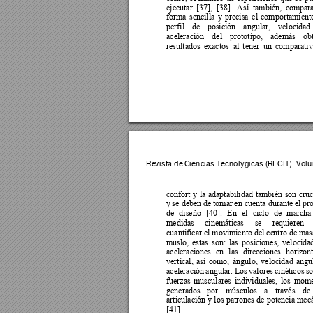
ejecutar 
[37]
, 
[38]. 
Así
también, 
compara
forma 
sencilla 
y
precisa 
el 
comportamient
perfil 
de 
posi
ción 
angular, 
v
elocidad 
aceleración 
del 
prototipo, 
además 
ob
resultados 
exactos 
al 
tener 
un 
comparativ
Revista de 
C
iencias 
Tecnoló
gicas (R
ECIT). Volu
confort 
y 
la 
ad
aptabilidad 
también 
son 
cruc
y 
s
e deben 
de tomar 
en cuenta durante 
el pr
de 
diseño 
[40]
. 
En 
el 
ciclo 
de 
marcha
medidas 
c
inemáticas 
se 
requieren 
cuantificar el movimiento del ce
ntro de mas
muslo, 
estas 
son: 
las 
posiciones, 
velocida
aceleraciones 
en 
las 
direcciones 
horizont
vertical, 
así 
como, 
ángulo, 
velocidad 
angu
aceleración 
angular. 
Los 
valores 
cinéticos 
so
fuerzas 
musculares 
individuales, 
los 
mome
generados 
por 
músculos 
a 
través 
de 
articulación 
y los 
patrones 
de potencia 
mecá
[41].   