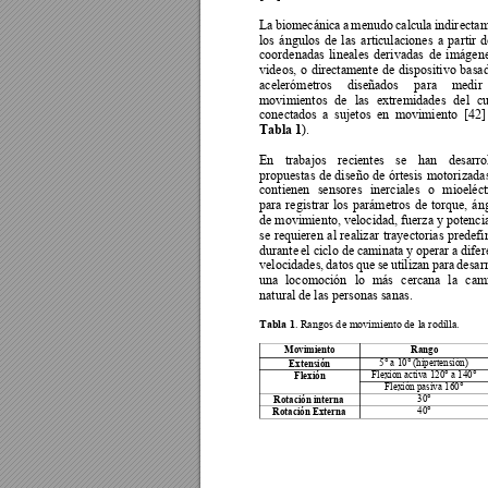
La 
biomecánica 
a 
m
enudo 
calcula 
indir
ectam
los 
ángulos 
de 
las 
articulaciones 
a 
partir 
d
coordenadas 
li
neales 
d
erivadas 
de 
im
ágene
videos, 
o 
directamente 
d
e 
disposit
ivo 
basa
acelerómetros 
diseñados 
para 
medir 
movimientos 
de 
las 
extremidades 
del 
c
conectados 
a 
sujetos 
en 
movimiento
[42]
Tabla 1
).  
En 
trabajos 
recientes 
se 
han 
desarro
propuestas 
de 
diseño 
de 
órtesis 
motoriz
ada
contienen 
sensores 
iner
ciales 
o 
mioeléct
para 
registrar 
los 
parámetros 
de 
torque, 
án
de movimiento, velocidad, fuerza y potenci
se 
requieren 
al 
realizar 
trayectorias 
predefi
durante 
el ciclo de
 caminata y
 operar 
a difer
velocidades, 
datos 
que 
se 
uti
lizan 
para 
desarr
una 
locomoción 
lo 
más 
cercana 
la
ca
mi
natural de las personas sanas. 
Tabla 1
. Rangos d
e movimiento de 
la rodilla.
Movimiento 
Rango 
Extensión 
5° a 10° (hipertensión) 
Flexión 
Flexión activa 120° a 140° 
Flexión pasiva 
160°
Rotación interna 
30°
Rotación Externa 
40°