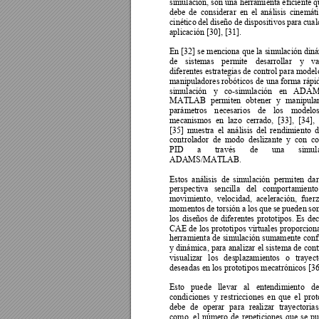
simulación, son una 
herramienta eficiente
 q
debe 
de
considerar 
en 
el 
análisis 
cinemáti
cinético 
del 
diseño de
dis
positivos pa
ra 
cual
aplicación [30], [31].  
En [32] se menciona que 
la simulación din
de 
sistemas 
permite 
desarrollar 
y 
va
diferentes estrategias de control para model
manipuladores robóticos 
de 
una form
a rápi
simulación 
y 
co-simulación 
en 
ADAM
MATLAB 
permiten 
obtener 
y 
manipular
parámetros 
n
ecesarios 
de 
los 
modelos
mecanismos 
en 
lazo 
cerrado, 
[33], 
[34], 
[35] 
muestra 
el 
análisis 
del 
rendimiento 
d
controlador 
de 
modo 
deslizante 
y 
con 
co
PID 
a 
través 
de 
una 
s
imul
ADAMS/MATLAB.  
Estos 
análisis 
de 
simulación 
permiten 
dar
perspectiva 
sencilla 
del 
comportamiento
movimiento, 
velocida
d, 
aceleración, 
fuerz
momentos 
de 
torsión 
a 
los 
que 
se 
pueden 
so
los 
diseños 
de 
diferentes 
prototipos. 
Es 
dec
CAE de 
los 
prototipos 
virtuales proporcion
herramienta 
de 
simulación 
sumamente 
conf
y dinámica, 
para 
analizar 
el 
sistema 
de 
cont
visualizar 
los 
desplazamientos 
o 
trayect
deseadas en los prototipos mecatrónicos [36
Esto 
puede 
llevar 
al 
entendimiento 
de
condiciones 
y 
restricciones 
en 
que 
el 
prot
debe 
de 
operar 
para 
realizar 
trayectorias
como, 
el 
número 
de 
repeticiones 
que 
se 
pu