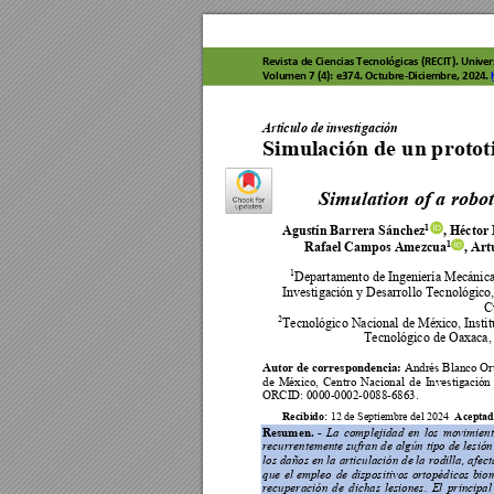
Revista de C
iencias 
Tecnológicas
 (RECIT). Uni
ver
Volumen 7 (
4): e374. Octu
bre-D
iciembre, 20
24. 
Rev
ista de Ci
enci
as
 T
ec
n
o
lóg
ica
s (R
E
CIT
)
. 
V
o
lum
e
n
 3 
(
Artículo de investigación 
Simulación de un 
protot
Simulation of a robot
Agustín Barrera Sánchez
, Héctor
1
Rafael Campos Amezcua
, Ar
1
1
Departamento de I
ngeniería Mecánica
Investigación y Desarrollo Tecnológico,
C
2
Tecnológico Nacional de México, Instit
Tecnológico de Oaxaca,
Autor de correspondenc
ia:
 Andrés Blanco Or
de 
México, 
Centro 
Nac
ional 
de 
Investigaci
ón 
ORCID
: 0000-0002-0088-
6863. 
Recibido:
Aceptad
 12 d
e Septiembre del 2024  
Resumen. 
-
La 
complejidad 
en 
los 
movimient
recurrentemente
sufran 
de 
algún 
tipo 
de 
lesión
los 
daños en la 
articulación de la 
rodilla, afe
ct
que 
el 
empleo 
de 
dispositivos 
ortopédicos 
biom
recuperación 
d
e 
dichas 
lesiones. 
El 
princ
ipal