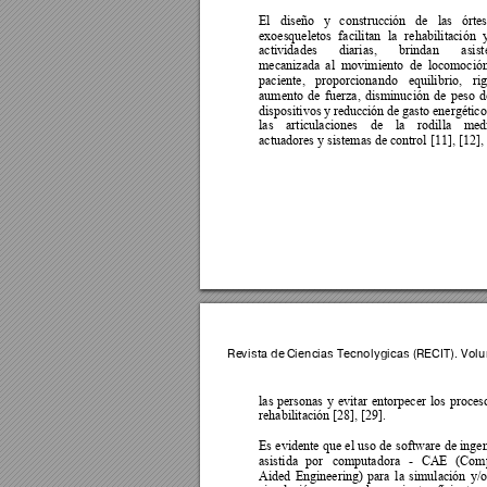
El 
diseño 
y
construcción 
de 
las 
órtes
exoesqueletos 
facilitan 
la 
rehabilitación 
actividades 
diarias, 
brindan 
asist
mecanizada 
al 
movimiento 
de 
locomoción
paciente, 
proporcionando 
equilibrio, 
rig
aumento 
de 
fuerza, 
disminución 
de 
peso 
d
dispositivos y
 re
ducción de 
gasto 
energético
las 
articulac
iones 
de 
la 
rodilla
medi
actuadores y sistemas de control [11], [12], 
Revista de 
C
iencias 
Tecnoló
gicas (R
ECIT). Volu
las 
personas 
y 
evitar 
entorpecer 
los 
proc
es
rehabilitación [28], [29]. 
Es 
evidente 
que 
el 
uso 
d
e 
software 
de 
ingen
asistida 
por 
computadora 
- 
CAE 
(Comp
Aided 
Engineering) 
para 
la 
simulación 
y/o