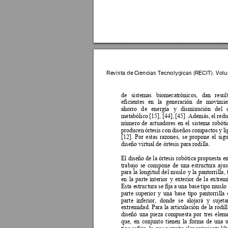
Revista de 
C
iencias 
Tecnoló
gicas (R
ECIT). Volu
de 
sistemas 
biomecatrónicos, 
dan 
resul
eficientes 
en 
la 
generación 
de 
movimien
ahorro 
d
e 
energía 
y
disminución 
del 
metabólico 
[15], 
[44], 
[45]. Además, 
el redu
número 
de 
actuadores 
e
n 
el 
sistema 
robóti
producen 
órtesis 
con 
dise
ños 
compactos 
y 
li
[12]. 
Por 
estas 
razones, 
se 
propone 
el 
sigu
diseño virtual de órtesis para rodilla. 
El diseño de 
la órtesis robótica propuesta 
e
trabajo 
se 
compon
e 
de 
una 
estructura 
ajus
para 
l
a 
longitud 
del 
muslo 
y
la 
pantorrilla
, 
en 
la 
parte 
int
erior 
y 
exterior 
de 
la 
ex
trem
Esta e
structura se 
fija a 
una base 
tipo muslo
parte 
superio
r 
y 
una 
base 
tipo 
pantorrilla 
parte 
inferior, 
donde 
se 
alojará 
y 
sujet
a
extremidad. 
Para 
la 
articulación 
de 
la 
rodil
diseñó 
una 
pieza 
compu
esta 
por 
tres 
eleme
que, 
en 
conjunto 
tienen 
la 
forma 
de 
una 
tipo 
esfera, 
lo 
que 
permite 
el 
movimiento 
lib