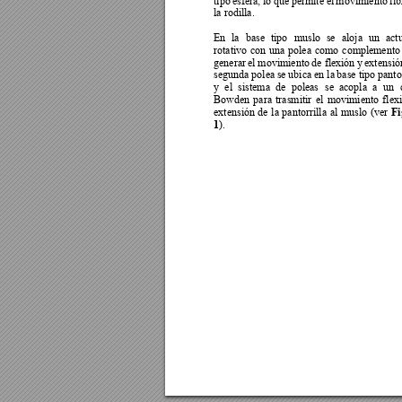
la rodilla.  
En 
la 
base 
tipo 
muslo 
se 
aloja 
un 
act
rotativo 
con 
una 
polea 
como 
comple
mento
generar 
el 
movimiento 
de flexión 
y 
extensió
segunda polea
 se 
ubica en la 
base tipo pantor
y 
el 
sis
tema 
de 
poleas
se 
acopla 
a 
un 
Bowden 
para 
trasmitir 
el 
movimiento 
flex
Fi
extensión 
de 
la 
pantorrilla 
al 
muslo 
(ver 
1
).