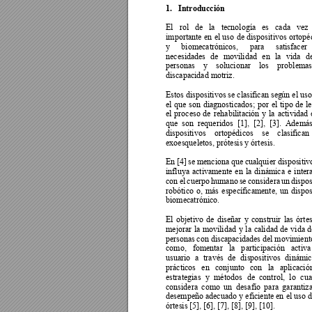
1.
Introducción 
El 
rol 
de 
la 
tecnología 
es 
cada 
vez 
importante 
en 
el 
uso 
de 
disposit
ivos 
ortopé
y 
biomecatrónicos, 
para 
satisfacer 
necesidades 
de 
movilidad 
en 
la 
vida 
d
personas 
y 
solucionar 
los 
problemas
discapacidad motriz.  
Estos dispositivos se clasifican seg
ún el uso
el 
que 
son 
diagnosticados; 
por 
el 
tipo 
de 
le
el 
proceso 
de 
rehabilitación 
y 
la 
ac
tividad 
que 
son 
requeridos 
[1], 
[2], 
[3]. 
Además
dispositivos 
ortopédicos 
se 
clasifican 
exoesqueletos, prótesis y órtesis.  
En 
[
4] 
se
menciona 
que 
cualquier 
dispositiv
influya 
ac
tivamente 
en 
la 
dinámica
e 
inter
con 
e
l 
cuerpo 
humano 
se 
considera 
un 
dispos
robótico 
o, 
más 
específicamente, 
un 
dispos
biomecatrónico.  
El 
objetivo 
de 
diseñar 
y 
construir 
las 
órtes
mejorar 
la 
movilidad 
y
l
a 
calidad 
de 
vida 
d
personas 
con discapacidades de
l movimiento
como, 
fomentar 
la 
p
articipación 
a
ctiva
usuario 
a 
través 
de 
dispositivos 
dinámic
prácticos 
en 
conjunto 
con 
la
aplicació
estrategias 
y
métodos 
de 
control, 
lo 
cua
considera 
como 
un 
des
afío 
para 
garantiza
desempeño adecuado 
y eficiente en
 el 
uso 
d
órtesis [5], [6], [7], [8], [9], [10]. 