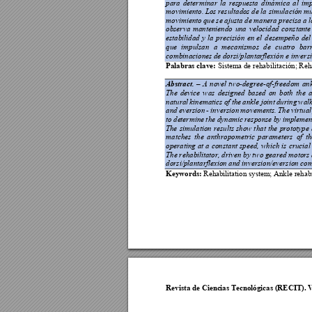
para 
determinar 
la 
respuesta 
dinámica 
al 
imp
movimiento. Lo
s resultado
s de 
la simul
ación m
movimiento 
que se 
ajus
ta d
e m
anera 
precisa 
a l
observa 
mant
eniendo 
un
a 
velocida
d 
constan
te
estabilidad 
y 
la 
precisión 
en 
el 
desempeño 
del
que 
impulsan 
a 
m
ecanismos 
de 
cua
tro 
barr
combinaciones d
e dorsi/plantar
flexión e invers
Palabras clave:
 Sistem
a de rehabi
litación; Reh
Abstract. 
A 
novel 
two-degree-of-freedom 
ank
–
The 
device 
was 
designed 
based 
on
both 
the 
a
natural 
kinematics 
of 
the 
ankle 
joint 
during 
walk
and 
eversion 
- 
inversion 
movement
s. 
The 
virtual
to de
termine 
t
he 
dynamic 
response 
by 
implemen
Th
e 
simulation 
results 
show t
hat 
the 
prototype 
matches 
the 
anthropometr
ic 
parameters 
of 
th
operating at
a 
constant 
speed, 
which 
is 
crucial
The rehabilita
tor, driven b
y two gea
red motors
dorsi/plantarflexio
n and invers
ion/eversion co
Keywords:
 Rehab
ilitation system
; Ankle rehabi
Revista de Cienc
ias Tecnológicas 
(RECIT). 