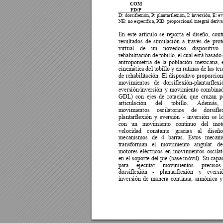
COM 
FD/P 
D: dorsiflexión, P: p
lantarflexión, I
: inversión, E: e
NE: no especifica, PID:
 prop
orcional integral deriva
En 
este 
artículo 
se 
reporta 
el 
d
iseño, 
cont
resultados 
de 
sim
ulación 
a 
través 
de 
prot
virtual 
de 
un 
novedoso 
dispositivo 
rehabilitación 
de 
tobillo, 
el 
cual 
está 
basado 
antropometría 
de 
la 
población 
mexicana, 
cinemática del tobillo y en rutinas de las ter
de 
rehabilitación. 
El 
dispositivo 
proporcion
movimientos 
de 
dorsiflexión-plantarflexi
eversión/inversión 
y 
movimiento 
combinad
GDL) 
con 
e
jes 
de 
rotación 
que 
cruzan 
p
articulación 
del 
tobil
lo. 
Además, 
movimientos 
oscilatorios 
de 
dorsifle
plantarflexión 
y 
eversión 
- 
inversión 
se 
l
con 
un 
movimiento 
continuo
del 
mot
velocidad 
constante 
gracias 
al 
diseño
mecanismos 
de 
4 
barras. 
Estos 
mecani
transforman 
el 
movi
miento 
angular 
de
motor
es
eléctricos 
en 
movimiento
s 
oscilat
en 
el 
soporte 
del 
pie 
(base 
móvil)
. 
Su 
capa
para 
ejecutar 
movimientos 
precisos 
dorsiflexión 
- 
plantarflexión 
y
eversi
inversión 
de 
man
era 
continua, 
armónica 
y