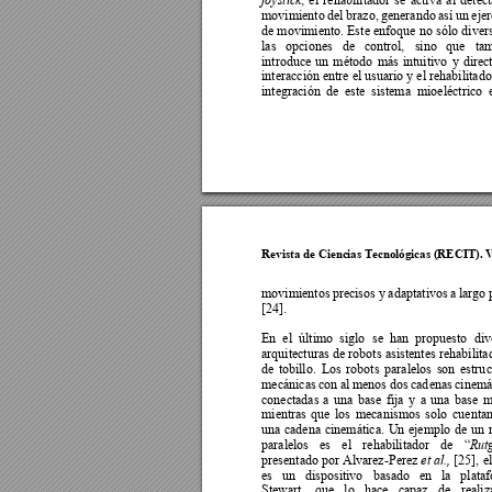
movimiento 
del 
brazo, 
generando 
así 
un 
ejer
de movimi
ento. Est
e en
foque 
no 
sólo 
divers
las 
opciones 
de 
control, 
sino 
que 
ta
introduce 
un 
método 
más 
intuitivo 
y
direc
interacción entre el usuario y el rehabilitado
integración 
de 
este 
sistema 
mioeléctrico 
Revista de Cienc
ias Tecnológicas 
(RECIT). 
movimientos 
precisos y
 adaptativos 
a 
lar
go 
[24]. 
En 
el 
último 
siglo 
se 
han 
propuesto 
div
arquitecturas 
de 
robots 
asis
tentes 
rehabilita
de 
tobillo. 
L
os 
robots 
p
aralelos 
son
estru
c
mecánicas 
con 
al 
menos dos 
cad
enas 
cinemá
conectadas 
a 
una 
base
fija 
y 
a 
una
base 
m
mientras 
que 
los 
mecanismos 
solo 
cuentan
una 
cadena 
cinemática. 
Un 
ejemplo 
de 
un 
paralelos 
es
el 
rehabilitador 
de 
Rut
“
presentado por Alvarez-P
erez 
[25], 
e
et al.,
es 
un 
dispositivo 
basado 
en 
la 
plata
Stewart, 
que 
lo 
hace 
capaz 
de 
realiz