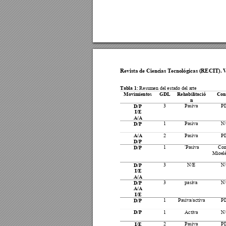
Revista de Cienc
ias Tecnológicas 
(RECIT). 
Tabla 1: 
Resume
n del estado del 
arte  
Movi
mientos 
GDL 
Rehabilitació
Con
n 
3 
Pasiva 
PI
D/P 
I/E 
A/A 
1 
Pasiva 
N/
D/P 
2 
Pasiva 
PI
A/A 
D/P 
1 
´Pasiva 
Con
D/P 
Mioelé
3 
N/E 
N/
D/P 
I/E 
A/A 
3 
pasiva 
N/
D/P 
A/A 
I/E 
1 
Pasiva/activa
PI
D/P 
1 
Activa 
N/
D/P 
2 
Pasiva 
PI
I/E 