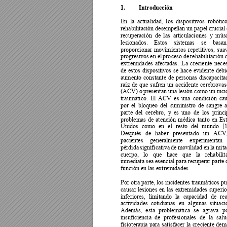
1.
Introducción 
En 
la 
actualidad, 
los 
di
spositivos 
robótico
rehabilitación desempeñan un papel crucial 
recuperación 
de
las 
articulaciones 
y
músc
lesionados. 
Estos 
sistemas 
se 
basan
proporcionar 
movimient
os 
repetitivos, 
sua
progresivos 
en
el 
pro
ceso 
de 
rehabilitación 
extremidades 
afectadas. 
La 
creciente 
nece
de 
estos 
dispositivos 
se 
h
ace 
evidente 
debi
aumento 
constante 
de 
personas 
discapacita
raíz 
de 
que 
sufren 
un 
accidente 
cerebrovas
(ACV) o 
presentan una 
lesión como un 
inci
traumático. 
El 
ACV 
es 
una 
condición 
ca
por 
el 
bloqueo 
de
l 
suministro 
de 
sang
re 
a
parte 
del 
ce
rebro, 
y 
es 
uno 
de 
los 
princi
problemas 
de 
atención 
médica 
tanto 
en 
Es
Unidos 
como 
en 
el 
resto 
del 
mundo 
[1
Después 
de 
haber 
pre
sentado 
un 
ACV,
pacientes 
generalmente 
experimentan 
pérdida 
si
gnificativa 
de 
movilidad 
en 
la 
mita
cuerpo, 
lo 
qu
e 
hace 
que 
la 
r
ehabilit
inmediata sea esencial para recupe
rar parte 
función en las extremidades. 
Por otra parte, los 
incidentes traumáticos p
causar 
lesiones 
en 
las 
extremidades 
superio
inferiores, 
limitando 
la 
capacidad 
de 
rea
actividades 
cotidianas 
en 
al
gunas 
situaci
Además, 
esta 
problemática 
se 
a
grava 
p
insuficiencia 
de 
profesionales 
de 
la 
salu
fisioterapia 
para 
satisfacer 
la 
creciente 
dem