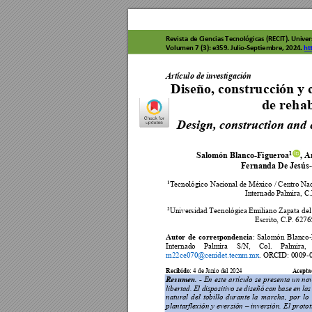
Revista de C
iencias 
Tecnológicas
 (RECIT). Uni
ver
Volumen 7 (3):
 e359
. 
Julio-Se
ptiembre, 2024
. 
ht
Rev
is
ta de
 Cie
nc
ia
s
Te
c
nológic
a
s
 (R
E
CIT
). V
o
Artículo de investigación 
Diseño, constr
ucción y 
de rehab
Design, construction and c
Salomón Blanco-Figueroa
, A
1
Fernanda De Jesús
Tecnológico Nac
ional de México / Cen
tro Na
1
Internado Palm
ira, C
Universidad Tecnológ
ica Em
iliano Zapata del
2
Escrito, C.P. 6276
Autor 
de 
correspondenc
ia
: 
Salomón 
Blanco-
Internado 
Palmira 
S/N, 
Col. 
Palmira, 
m22ce070@
cenidet.tecnm.m
x
. ORCID:
0009-
Recibido:
Ac
epta
 4 de Junio del 2024                
Resumen. 
- 
En 
este 
artículo 
se 
presenta 
un 
nov
libertad. 
El 
dis
positivo 
se 
diseñó 
con 
base 
en 
las
natural 
del 
tobillo 
durante 
la 
marcha, 
por 
lo 
plantarflexión y 
eversión 
i
nversión. 
El 
protot
–