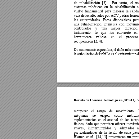
de 
rehabilitación 
[3] 
. 
Por 
tanto, 
el 
us
sistemas 
robóticos 
en 
la 
rehabilitación 
s
vuelto 
fundamental 
para 
mejorar 
la 
calida
vida 
de 
los 
afectados 
por 
ACV 
y 
otras 
lesion
las 
extremidades. 
Estos 
dispositivos 
pe
r
una 
rehabilitación 
int
ensiva 
con 
movimie
controlados 
y 
una 
mayor 
duración 
tratamiento, 
lo 
que 
los 
convierte 
en 
herramienta 
valiosa 
en 
el 
proc
eso 
recuperación [2, 4]. 
De 
manera 
más 
espe
cífica, 
el 
daño 
más 
com
la 
articulación 
del 
tobillo 
es 
el 
estiramiento 
d
Revista de Cienc
ias Tecnológicas 
(RECIT). 
recuperar 
el 
rango 
de 
movimiento. 
máquinas 
se 
erigen 
como 
instrum
suplementarios 
en 
el 
arsenal 
de
los 
terap
físicos, 
dado 
que 
permit
en 
ofrecer 
movimie
suaves, 
ininterrumpidos 
y
a
daptados 
a
particularidades 
de 
la 
l
esión 
de 
cada 
paci
Blanco 
[14,15] 
presentaron
un 
prot
et 
al.,