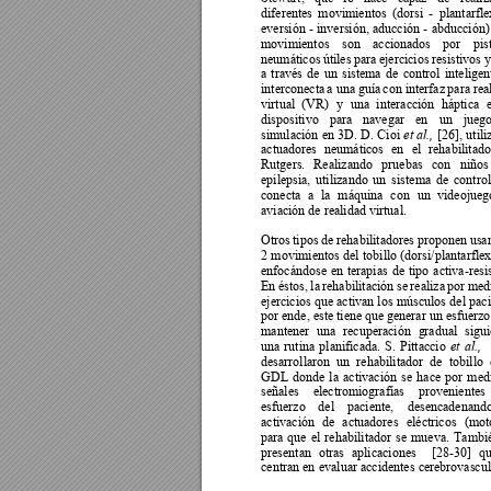
diferentes 
movimientos 
(dorsi 
- 
plantarfle
eversión 
- 
inversión, 
aducción 
- 
abducción).
movimientos 
son 
accionados 
por 
pis
neumáticos 
útiles 
para 
ejercicios 
resistivos 
a 
través 
de 
un 
sistema 
de 
control 
inteligen
interconecta 
a una 
guía 
c
on 
interfaz 
para rea
virtual 
(VR) 
y 
una 
int
eracción 
háptica 
dispositivo 
para 
navegar 
en 
un 
juego
simulación 
en 
3D. 
D. 
Cioi 
[26]
, 
utili
et 
al.,
actuadores 
neumáticos 
en 
el 
rehabilitado
Rutgers. 
Realizando 
pruebas 
con 
niños
epilepsia, 
utilizando 
un 
sistema 
de 
control
conecta 
a 
la 
máquina 
con 
un 
videojueg
aviación de realidad virtual. 
Otros 
ti
pos 
de 
r
ehabilitadores 
proponen 
usar
2 
movi
mientos 
del 
tobillo 
(dorsi/plantarflex
enfocándose 
en 
terapias 
de 
tipo 
activa-resis
En 
éstos, 
la 
rehabilitación 
se 
realiza 
por 
med
ejercicios que 
activan los
músculos 
del 
paci
por ende, este tiene que
 generar un esfuerzo
mantener 
un
a 
recuperación 
g
radual 
sigu
una 
rutina 
planificada. 
S. 
Pittaccio 
et 
al.,
desarrollaron 
un 
rehabilitador 
de 
tobillo 
GDL 
donde 
la 
activación 
se 
hace 
por 
me
d
señales 
electromiografías 
provenientes 
esfuerzo 
del 
paciente, 
desencadenando
activación 
d
e 
actuadores 
eléctricos 
(mot
para 
que 
el 
rehabilitador 
se 
mueva. 
Tambi
presentan 
otras 
aplicaciones 
[28-30] 
qu
centran en 
evaluar accidentes 
cerebrovascul