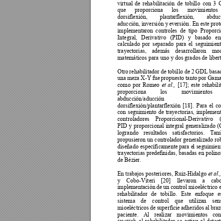
virtual 
de 
rehabilitación 
de 
tobillo 
con 
3 
que 
proporciona 
los 
movimi
entos 
dorsiflexión, 
plantarflexión, 
abduc
aducción, inversión y
 eversión
. En este 
prot
implementaron 
controles
de 
tipo 
Proporci
Integral, 
Derivativo 
(P
ID) 
y
basado 
en
calculado 
por 
separado 
para 
el 
seguimient
trayectorias, 
además 
desarrollaron 
mod
matemáticos para uno y dos grados de libert
Otro 
rehabilit
ador 
de
tobillo de
2 
GDL basa
una 
meza 
X-Y 
fue 
propuesto
tanto 
por 
Gama
como 
por 
Romeo 
[17]
; 
este 
rehabili
et 
al.,
proporciona 
los 
movi
mientos 
abducción/aducción 
dorsiflexión/plantarflexión 
[18]
. 
Para 
el 
co
con 
seguimiento 
de 
tra
yectorias, 
implement
controladores 
Proporcional-Derivativo 
PID 
y 
proporcional 
integral 
generalizado 
(
logrando 
resultados 
satisfactorios. 
Tamb
propusieron un controlador generalizado ro
diseñado específicamente para e
l seguimien
trayectorias predefinidas,
 basadas 
en 
polino
de Bézier. 
En trabajos posteriores, Ruiz-Hidalgo 
et al.
y 
Cobo-Viter
i 
[20] 
llevaron 
a
cab
implementación 
de un 
co
ntrol 
mioeléctrico 
rehabilitador 
de 
tobillo
. 
Este 
e
nfoque 
e
sistema 
de 
control 
que 
uti
lizan 
sen
mioeléctricos 
de 
superficie 
adheridos 
al 
braz
paciente. 
Al 
realizar 
movimi
entos 
con
, 
el 
r
ehabilitador 
se 
activa 
al 
detect
joystick