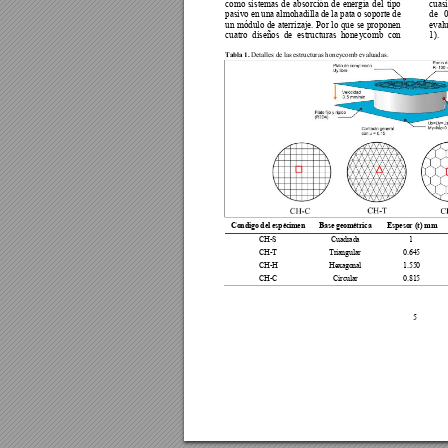
como 
sis
temas 
de
absorción 
de 
energía
del 
tipo 
cuasi
pasivo en 
una almohadilla 
de 
la pata 
o 
soporte de 
de 
0
un
módulo 
de 
aterrizaje
. 
Po
r 
lo 
que 
se 
proponen 
evalu
cuatro 
dise
ños 
de
estruct
uras 
hone
ycomb 
con 
1)
. 
Tabla 1. 
Detalles de las estructuras honeyco
mb evaluadas.
Condigo del
 espécimen 
Base geomét
rica 
Espesor (t
) mm 
CH
-S 
Cuadrada 
1 
CH
-T 
Triangular 
0.645 
CH
-H 
Hexagonal 
1.550 
CH
-C 
Circular 
0.815 
5 