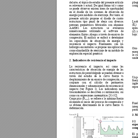
del arte, el 
tópico 
de estudio 
del presente artículo 
plieg
es 
relevante 
y
actua
l. 
De 
igual 
f
orma 
tal 
y 
como 
comp
se 
pue
de 
observar 
e
xisten 
áreas 
de 
oportunida
d 
en 
el 
diseño 
de 
lo
s 
sistemas 
de 
absorción 
de 
energía 
para 
módulos 
de 
at
errizaje. 
P
or 
tanto, 
el 
presente 
a
rtículo 
propone 
e
l 
diseño 
de 
cuatro 
La 
ab
estructuras 
tipo 
pana
l 
de
abeja 
con 
diversos 
(E
) 
patrones 
geométricos 
fabricadas 
con 
aluminio 
a
aplas
AA6061. 
Las 
estructuras 
se 
evaluaron 

(
) 
y
numéricamente 
utilizan
do 
el 
software 
de 
bajo 
elementos 
finitos 
Abaqus 
a 
través 
de 
ensayos 
de 
compresión. 
El 
anál
isis 
se 
enfocó 
a 
determinar 
las 
capac
idades 
de 
absorción 
de 
energía
y 
resistencia 
al 
im
pacto. 
Finalmente, 
con 
los 
hallazgos encontrados se propone una aplicación 
Otro 
como al
mohadilla 
de 
aterrizaje 
de 
un 
módulo 
de 
energ
exploración espacial ge
nérico.  
la 
cu
unida
2.
Indicadores de resistencia al impacto  
La 
resistencia 
al 
impacto, 
así 
como 
las 
características 
de
absorción 
de 
e
nergía 
de 
las 
estructuras de pared delgada se pueden obtener 
a 
través 
del 
estudio 
de 
la 
curva 
f
uerza 
vs 
U
n 
p
desplazamiento 
de 
un 
ensayo 
de 
compresi
ón, 
en 
fuerz
conjunto 
con 
el 
c
álculo 
de 
parámetros 
inglés
dimensionales y adimensionales de resistencia al 
repre
impacto 
(ver 
Figura 
1). 
Los 
indica
dores 
más 
trascendentales 
se 
desc
riben 
a 
c
ontinuación, 
así 
como sus expresiones matemáticas
 [31-
32]
. 
Carga 
pico 
(P
), 
se 
refiere 
a 
la 
máxima 
f
uerza 
max
alcanzada 
a
l 
inicio 
del 
proce
so 
de 
compresión 
y 
Final
se 
o
btiene 
d
irectamente 
de
la 
curva 
fuerza 
vs 
inter
deformación. 
parám
3. M
3.1 
expe
comp
El 
p
numé