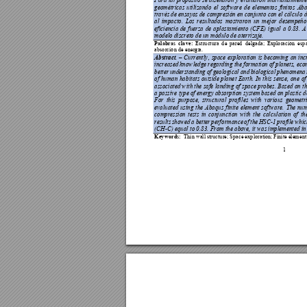
geométricas 
utilizand
o 
el 
software 
de 
elementos 
finit
os 
Aba
través de ensayos de compresión e
n conjunto con el c
álculo d
al 
impacto. 
Los 
r
esultados 
mostraron 
un 
me
jor 
desempeño
eficiencia 
de 
f
uerza 
de 
aplastam
iento 
(CFE) 
igual 
a 
0.83. 
A
modelo discreto de un módulo de aterriz
aje.  
Palabras 
clave:
Estructura 
de
pare
d 
delg
ada
; 
Exploración 
espa
absorción de energí
a. 
Abstract. 
Currently
, 
space 
exploration 
is 
becoming 
an 
inc
–
increased know
ledge regarding 
the formation of 
planets, eco
better 
understanding 
of 
geological 
and 
biological 
phenomena 
of 
hum
an 
hab
itats 
outs
ide 
plane
t 
Earth. 
In 
t
his 
sense
, 
one 
of
associated w
ith the 
safe 
landing of 
space 
probes. Based 
on 
th
a passive type of energy absorption system based on plastic d
For 
this 
purpose, 
structural 
profi
les 
with 
various 
geometri
evaluated 
using 
the 
Abaqus 
finite 
element 
software. 
The 
num
compression 
tests 
in 
conjunction 
with 
the 
calculation 
of 
th
results 
s
howed 
a 
better 
perf
ormance 
of 
the 
HSC
-1 
profile 
w
hic
(C
H
-C) equal to 0.83. From the abo
ve, it was implemented in
Keywords:
Thin w
all structure; Space exploration
; Finite elemen
1 