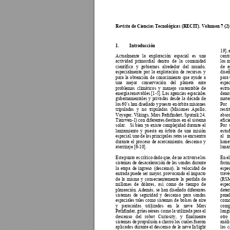
Revista de Ciencias Tecnológicas
 (RECIT). Volumen 7 (2):
1.
Introducción 
19], 
Actualmente 
la 
exploración 
e
spacial 
es 
un
a 
centr
actividad 
primordial 
dentro 
de 
la 
com
unidad 
los 
científica 
y 
gobiernos 
alrededor 
del 
mundo, 
de 
e
especialmente 
por 
la 
e
xplotación 
de
recursos 
y 
diseñ
para 
la 
obtención 
de 
conocimiento 
que
ayude 
a 
para 
una 
mejor 
conservación 
del 
planeta 
ante 
espac
problemas 
climáticos 
y 
manejo 
sustentable 
de 
estru
energía 
renovables 
[1-5]. 
Las
agencias 
espaciale
s 
deno
gubernamentales 
y 
priva
das 
desde 
la 
década 
d
e 
mater
los 
60´s 
han 
diseñado 
y 
puesto 
en 
órbita 
mis
iones 
Por 
tripuladas 
y
n
o 
tripula
das 
(Mis
iones 
Apo
ll
o, 
resti
Voyager, Vikings
, Mars Pathfindert, Sputnik 24, 
absor
Tianwen-1) con diferentes destinos en 
el
 sistema 
efici
solar. 
Si 
bien 
ya 
existe 
complejidad 
durante 
el 
Por 
lanzamiento 
y 
puest
a 
en 
órbita 
de
una 
misión 
estud
espacial, 
uno 
de 
los 
principales reto
s 
se 
encuentra 
al 
i
durante 
el 
proceso 
de 
acercamiento, 
descenso 
y 
hone
aterrizaje [6-
10
]
. 
lunar.
Este 
punto 
es
crít
ico 
dado 
que, 
de 
no 
activarse 
los 
En 
el
sistemas de desaceleración de las s
ondas durante 
form
la 
etapa 
de 
ingreso 
(descenso), 
la 
velocidad 
de 
espes
entrada puede s
er mayor, provocando el
 impacto 
travé
de 
la 
misma 
y 
c
onsecuentemente
la 
perdida 
de 
(RSM
millones 
de 
dólares, 
a
sí 
co
mo 
de
tiempo
de 
espec
planeación. 
Además, 
se
han 
diseñado 
difere
ntes 
deter
sistemas 
de 
se
guridad 
y 
descenso 
para 
s
ondas 
panel
espaciales 
tales 
como 
sistemas 
de
bolsas 
de 
ai
re 
como
y 
paracaídas 
utilizados 
en 
la 
nave 
Mars 
comp
Pathfinder, grúas 
aéreas como 
la utiliz
ada para 
el 
longi
descenso 
del 
robot 
Curiosit
y, 
y 
finalmente 
otro 
sistemas de 
propulsión 
a 
chorro 
los cuales 
fueron 
análi
aplicados 
durante e
l descenso 
de 
la 
nave 
InSight 
las 
c