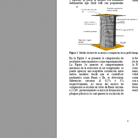
y 
espacial. 
El 
p
erfil 
se 
modeló 
con 
elementos 
tama
deformables 
tipo 
She
ll 
S4R 
con 
propiedades 
Figura 2. 
Modelo discreto d
e un ensayo a compres
ión de un per
fil hexag
En 
la 
Figura 
3 
se 
presenta 
la 
comparación 
de 
la 
fu
resultados 
t
anto 
numéricos
como 
experiment
ales. 
de 
de
La 
Figura 
3a 
muestra 
el 
comportamiento 
la 
Fi
mecánico 
de 
la 
es
tructura 
al 
ser 
comprimida, 
se 
consi
puede 
apreciar 
una 
a
ceptable 
c
orrelación 
entre 
meno
ambos 
m
odelos 
des
de 
que 
al 
cuantifica
r 
valid
parámetros 
como 
Pmax 
y 
Ea, 
se 
obtuvieron 
cuant
diferencias 
cercanas 
al 
0.5% 
y 
3% 
con 
respectivamente. 
Al
inicio 
de
l 
ensayo 
de
hone
compresión se alcanza 
un 
valor de 
Pmax cercano 
absor
a 21 
kN
, po
steriormente 
se 
inicia 
la 
formación 
de 
aterr
pliegues plástic
os lo cual gene
ra la osc
ilación de 
4 