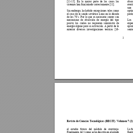
[
11
-
15
]
. 
En 
l
a 
mayor 
parte 
de 
los 
casos 
los 
absor
sistemas han funcionado correctamente
 [11]
. 
aterr
una 
Sin 
embargo, 
ha 
habido 
excepciones 
tales 
como 
optim
el 
caso 
de
la 
sonda 
soviética 
Luna 
en 
la 
década 
parám
P
or 
l
o 
que 
es 
nec
esario 
contar 
c
on 
de 
los 
70’s. 
mecanismo 
de 
a
bsorción 
de 
e
nergía 
del 
tipo 
Los 
pasivo 
los 
cuales 
no 
requieren 
suminis
tro 
de 
exper
energía 
alguno 
para 
su 
ac
tivación. 
A 
partir 
de 
lo 
apro
anterior 
diversas 
investigaciones 
teóricas 
[
16
-
senta
2 
Revista de Ciencias Tecnológicas
 (RECIT). Volumen 7 (2):
el 
estudio 
futuro 
del 
módulo 
de 
a
terrizaje. 
La 
f
Finalmente, 
tal 
y
como 
s
e 
ha 
descrito 
en el 
estado 
fuerz