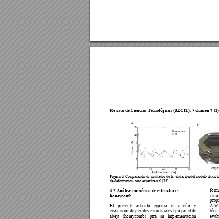
Revista de Ciencias Tecnológicas
 (RECIT). Volumen 7 (2):
Figura 3
. 
Compar
ación de result
ados de la validació
n del modelo dis
cret
de deformació
n, caso experiment
al [34].
form
3.2 Análisis numérico de es
tructuras 
casos
honeycomb 
propi
El 
presente 
a
rtículo 
explora 
el 
diseño 
y 
AA6
evaluación de perfiles estructurales ti
po panal de 
técni
abeja 
(honeycomb) 
para 
s
u 
implementación 
evalu