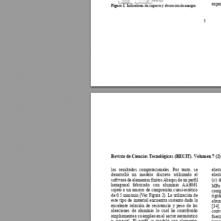
exper
Figura 1. 
Indicadores de i
mpacto y absorció
n de energía. 
3 
Revista de Ciencias Tecnológicas
 (RECIT). Volumen 7 (2):
los 
resultados 
computacionales. 
Por 
tanto, 
se 
elast
desarrolló 
un 
modelo 
discreto 
utilizando 
el 
elast

software 
de 
elementos 
f
initos 
Abaqus 
de 
un 
perfil 
(
) 
d
hexagonal 
fabricado 
c
on 
al
uminio 
A
A6061 
MPa 
sujeto 
a 
un 
ensayo 
de 
compresión 
c
uasi-estático 
comp
de 0.5 
mm/min 
(Ver 
Figura 
2)
. 
La ut
ilización 
de 
rígid
este 
t
ipo 
de 
materia
l 
e
ncuentra 
s
ustento 
da
da 
la 
obtu
excelente 
relación 
de 
res
istencia 
y 
pes
o 
de
las 
[
34
].
aleaciones 
de 
aluminio 
lo 
cual 
ha 
contribuido 
conve
ampliamente 
a 
su 
e
mpleo 
en 
el 
sector 
aeronáutic
o 
fuerz