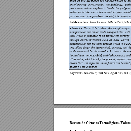
óxido 
de 
zinc 
decora
das 
con 
nanopa
rtículas 
de 
óx
anteriormente 
mencionados 
(antioxidantes, 
anti
protectores solare
s emplean ó
xido de zinc y 
alguno
ambos materiales a 
escala nanométrica para la 
ela
para persona
s con problemas de piel,
 tales como la
Palabras clav
e: 
Protector solar; NP
s de ZnO; NPs 
Abstract. 
- 
This 
article 
is 
about 
the 
use 
of 
nanopart
nanoparticles 
and
silver 
oxid
e 
nanoparticles, 
with 
ZnO 
which 
is 
propo
sed 
to 
be 
synth
esized 
th
rough 
through 
characterizations 
such 
as 
XRD, 
Uv
-vis, 
nanoparticles 
and 
the 
final 
product 
which 
is 
a 
sun
crystalline ph
ase, th
e deg
ree of ab
sorbance, a
nd th
oxide 
n
anoparticles 
dec
orated 
with 
si
lver 
oxide 
na
(antioxidant, 
a
ntimicrobial, 
anti
-inflammatory, 
a
nd
silver 
oxide, 
which 
is 
why 
the 
present 
prop
osal 
see
cream that, it is exp
ected, in the future ca
n be used 
of using it for d
iabetics. 
Keywords:
Sunscreen; ZnO NP
s; Ag
O NPs; X
RD;
2
Revista de Ciencias Tecnológicas. Volume