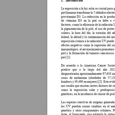
1.
Introducción 
La 
exposición a
 la 
luz solar
 es 
crucial 
para q
piel 
humana 
transforme 
la 
7-dehidrocolester
provitamina 
D3. 
La 
reducción 
en 
la 
produc
de 
vitamina 
D3 
en 
la 
piel 
se 
debe 
a 
v
factores, 
como 
la efic
iencia 
de 
la 
radiación 
la 
pigmentación 
de
la 
piel, 
el 
uso 
de 
protec
solares, 
la 
hora 
del 
día, 
la 
estación 
del 
añ
latitud, 
la 
altitud 
y
la 
contaminación 
del 
air
exposición 
crónica 
a la 
radiación 
UV 
puede 
efectos 
negativos 
como 
la 
supresión 
del 
si
inmunológico, 
el 
envejecim
iento 
prematuro
piel 
y 
la 
formación 
de 
tu
mores 
cancerosos 
piel [1]. 
De 
a
cuerdo 
a 
la 
Americ
an 
Cance
r 
Socie
predice 
que 
a 
lo 
largo 
d
el 
año 
202
diagnosticarán 
aproximadamente 
97,610 
nu
casos 
de 
melanoma 
(alrededor 
de 
57,12
hombres 
y 
39,490 
en 
mujeres) 
[2]. 
Esta 
evid
nos resalta que existen ciertos factores de ri
como 
la 
ex
posición 
solar 
y 
predisposic
genéticas, en la incidencia de cáncer de piel 
Las 
especies 
reactivas 
de 
ox
ígeno 
generada
los 
UV 
pued
en 
c
ausar 
cambios 
en 
el 
mat
genético 
y
otros 
compo
nentes 
celulares. 
P
tanto, 
el 
bronceado, 
qu
e 
estimul
a 
la 
sínt
es