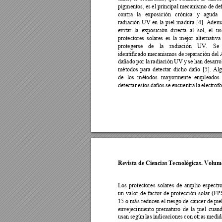
pigmentos, e
s el princ
ipal mecanismo de 
de
contra 
la 
exposición 
crónica 
y
aguda 
radiación 
UV 
en 
la 
piel 
madura 
[4]. 
Ademá
evitar 
la 
exposición 
directa 
al 
sol, 
el 
us
protectores 
solares 
es 
la 
mejor 
alternativa 
protegerse 
de 
la 
radiación 
UV. 
S
e 
identificado mecanismos de re
paración del
dañado 
por 
la 
radiación 
UV 
y
se 
han 
desa
rro
métodos 
para 
detectar 
dicho 
daño
[5]
. 
Alg
de 
los 
métodos 
ma
yormente 
empleados 
detectar 
estos 
daños 
se 
en
cuentra 
la 
electrofo
Revista de Ciencias Tecnológicas. Volume
Los 
protectores 
sol
ares 
de 
amplio 
espectro
un 
valor 
de 
factor 
d
e 
protección 
solar 
(FP
15 o más 
reducen el riesgo de 
cáncer de piel
envejecimiento 
prematuro 
de 
la 
piel 
cuand
usan 
según 
las
indicaciones 
con 
otr
as 
medid