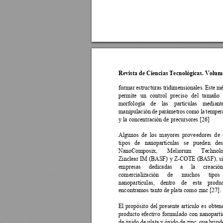
Revista de Ciencias Tecnológicas. Volume
formar 
estru
cturas 
tridimensionales. 
Este mé
permite 
un 
c
ontrol 
preciso 
del 
tamaño 
morfología 
de 
las 
partículas 
mediant
manipulación 
de 
parámetros 
como 
la 
temper
y la concentración de precursores [26] 
Algunos 
de 
los 
ma
yores 
proveedores 
d
e 
tipos 
de 
nanopartículas 
se 
pueden 
des
NanoComposix, 
Meliorum 
Te
chnolo
Zinclear 
IM 
(BASF) 
y 
Z-COTE 
(BASF), 
s
empresas 
dedicadas 
a 
la 
creación
comercialización 
de 
muchos 
tipos 
nanopartículas, 
dentro 
de 
esta 
produc
encontramos tanto de plata como zinc [27]
. 
El 
propósito 
del 
presente 
artículo 
es 
obtene
producto 
efectivo 
formulado 
con 
nanopartí
de 
óxido de 
plata 
y 
óxido 
de 
zinc, que
 brind