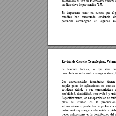
enfatizando 
el 
uso 
de 
protectores 
solares 
medida clave de prevención [15]. 
Es 
importante 
tener 
e
n 
cuenta 
que 
al
g
estudios 
han 
encontrado 
evidenc
ia 
de
potencial 
carcinógeno 
en 
algunas 
ma
Revista de Ciencias Tecnológicas. Volume
de 
lesiones 
locales, 
lo 
que 
abre 
n
posibilidades en la medicina regenerativa [1
Los 
nanomateriales 
inorgánicos 
ti
enen 
amplia 
gama 
de 
aplicaciones 
en 
nuestra 
cotidiana 
debido 
a 
sus 
características 
estabilidad, 
durabilidad, 
reactividad 
y
util
Específicamente, 
las 
nanopartículas 
de 
óx
i
plata 
se 
utilizan 
en 
la 
producción
antimicrobianos, 
productos 
de 
protec
ción 
instrumentos 
quirúrgicos 
y
biomédicos. 
Ade
tienen 
aplicaciones 
en 
la 
desinfección 
del 