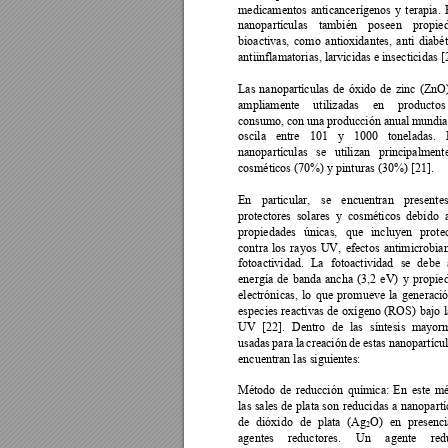
medicamentos 
anticancerígenos 
y 
terapia. 
nanopartículas 
también 
poseen 
propie
bioactivas, 
como 
antioxidantes, 
anti 
diabét
antiinflamatorias, larvicidas e insecticidas [
Las 
nanopartículas 
de 
óxido 
de 
zinc 
(ZnO)
ampliamente 
utilizadas 
en 
productos
consumo, 
con 
una 
producción a
nual 
mundia
oscila 
entre 
101 
y 
1000 
toneladas. 
nanopartículas 
se 
utiliz
an 
principalment
cosméticos (70%) y pinturas (30%) [21].  
En 
particular, 
se 
encuentran 
present
es
protectores 
solares 
y
cosméticos 
debido 
propiedades 
únicas, 
qu
e 
incluyen 
prote
contra 
los 
ra
yos 
UV, 
efectos 
antimicrobia
fotoactividad. 
La
fotoactividad 
se 
debe 
energía 
de
banda 
ancha 
(3,2 
eV) 
y 
propie
electrónicas, 
lo 
que 
promueve 
la 
generació
especies 
reactivas 
de 
ox
ígeno 
(ROS) 
bajo 
l
UV 
[22]. 
Dentro 
de 
la
s 
síntesis 
ma
y
orm
usadas 
para 
la 
creación 
de 
estas 
nanopartícul
encuentran las siguientes: 
Método 
de 
reducción 
química: 
En 
este 
mé
las 
sales 
de 
plata 
son 
reducidas 
a 
nanopartí
de 
dióxido 
de 
plata 
(A
g
O) 
en 
pre
senci
2
agentes 
reductores. 
Un 
a
gente 
red