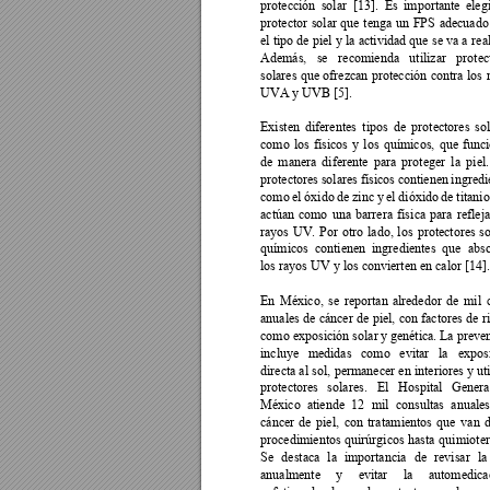
protección 
solar 
[13]. 
Es 
importante 
elegi
protector 
solar 
que 
ten
ga 
un 
FPS 
adecuado
el tipo 
de 
piel 
y
 la 
actividad 
que 
se v
a a 
real
Además, 
se 
r
ecomienda 
utiliz
ar 
protec
solares 
que 
ofrezcan 
protección 
contra 
los 
UVA y UVB [5]. 
Existen 
diferentes 
tipos 
de 
protectores 
sol
como 
los 
físicos 
y 
los 
químicos, 
que 
func
de 
manera 
diferente 
para 
proteger 
l
a 
piel.
protectores 
solares 
físicos 
contiene
n 
ingredi
como 
el 
óx
ido 
de 
zinc 
y
el 
dióxido 
de titanio
actúan 
como 
un
a 
barrera 
físi
ca 
para 
refleja
rayos 
UV. 
Por 
otro 
lado, 
los 
protectores 
so
químicos 
contienen 
ingredientes 
que 
abs
los rayos UV y los convierten en calor [14].
En 
México, 
se 
reportan 
alrededor 
de 
mil 
anuales d
e 
cáncer 
de 
piel, 
con 
factores 
de 
r
como exposición solar
 y
 genética. L
a preve
incluye 
medidas 
como
evitar 
la 
expos
directa al 
sol, 
permanecer 
en 
interiores 
y uti
protectores 
sola
res. 
El 
Hospital 
Genera
México 
atiende 
12 
mil 
consultas 
anuales
cáncer 
de 
piel, 
con 
trat
amientos 
que 
van 
procedimientos 
quirúrgicos 
hasta 
quim
ioter
Se 
destaca
la 
importancia 
de 
revisar
la
anualmente 
y 
e
vitar 
la 
automedicac