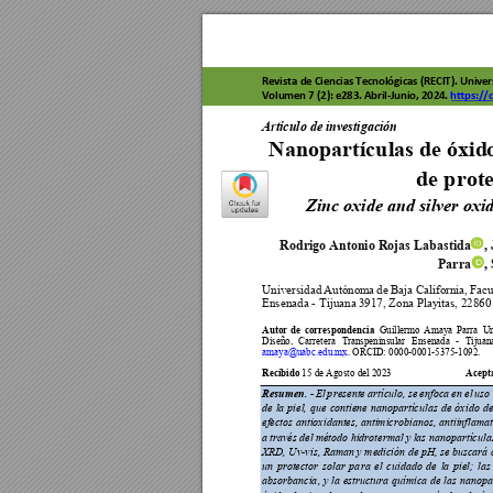
Revista de C
iencias 
Tecnológicas
 (RECIT). Uni
ver
Volumen 7 (2):
 e283. Abr
il-Junio, 
2024. 
https:/
/
Rev
is
ta de
 Cie
nc
ia
s
Te
c
nológic
a
s
 (R
E
CIT
). V
o
Artículo de investigación 
Nanopartículas de óxid
de prote
Zinc oxide and sil
ver oxi
Rodrigo Antonio Rojas Labastida
,
Parra
,
Universidad 
Autónom
a 
de 
Baja 
Californ
ia, 
Facu
Ensenada - Tijuana 
3917, Zona Play
itas, 2286
Autor 
de 
correspondencia
Guillermo 
Amaya 
P
arra
Un
Diseño, 
Carretera 
T
ranspeninsular 
Ensenada 
- 
Tijuan
amaya@uabc.edu.mx
. ORCID: 0000-0001-5375-1092. 
Recibido 
Acept
15 de Agosto del 2023                              
Resumen. - 
E
l 
p
resente 
artículo, se 
en
foca 
en 
el 
u
so 
de 
la 
p
iel, 
que 
contiene
n
anopartículas 
de 
óxido 
de
efectos an
tioxidantes, antimicrob
ianos, an
tiinfla
mat
a 
través 
del 
método hidrotermal 
y 
las 
nanopa
rtícula
XRD, Uv-vis, Raman y medición de 
pH
, 
se buscará 
un 
protecto
r 
solar 
pa
ra 
el 
cuidad
o 
de 
la 
piel; 
las
absorbancia
, 
y 
la 
estructura 
química 
de 
las 
na
nopar