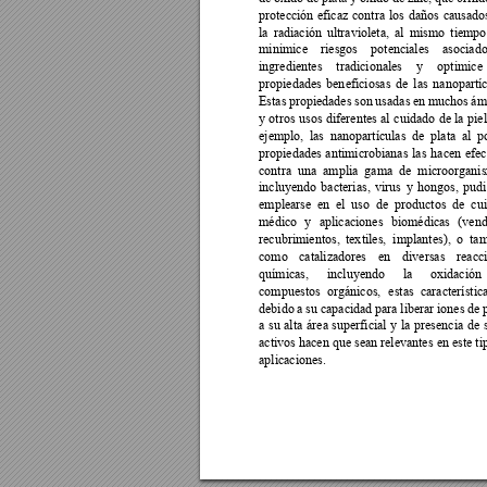
protección 
eficaz 
contra 
los 
daños 
causado
la 
radiación 
ultravioleta, 
al 
mismo 
tiempo
minimice 
riesgos 
potenc
iales 
asociado
ingredientes 
tradicionales 
y 
optimice 
propiedades 
ben
eficiosas 
de 
las 
nanopartí
Estas 
propiedades 
son 
us
adas 
en
muchos 
ám
y 
otros 
usos 
diferentes 
al
cuidado 
de 
la
piel
ejemplo, 
las 
na
nopartículas 
de
plata 
al 
p
propiedades 
antimicrobianas 
las 
hacen 
efec
contra 
una 
amplia 
gama 
de 
microorganis
incluyendo 
b
acterias, 
virus 
y 
hongos, 
pudi
emplearse 
en 
el 
uso 
de 
productos 
de
cu
médico 
y 
aplicaciones
biomédicas 
(ven
recubrimientos, 
tex
tiles, 
implantes), 
o 
tam
como 
catalizadores 
en 
diversas 
reacc
químicas, 
incluyendo 
la 
oxidación 
compuestos 
orgánicos, 
estas 
característic
debido 
a 
su capacidad 
para 
liberar 
iones de 
a 
su 
alta 
ár
ea 
superficial 
y 
la 
presencia 
de 
activos hacen que sean relevantes 
en este ti
aplicaciones. 