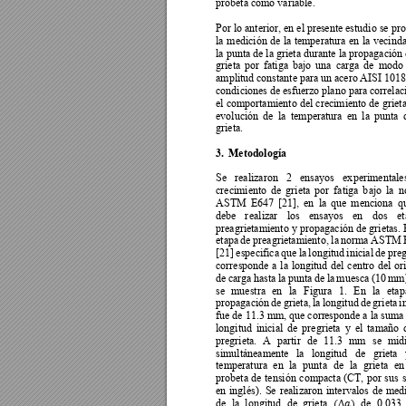
probeta como variable. 
Por lo anterior, en el pre
sente estudio se pr
la 
medición 
de 
la 
temperatura 
en 
la 
vecinda
la punta de la grieta durante la propagación 
grieta 
por 
fatiga 
bajo 
una 
carga 
de 
modo 
amplitud c
onstante 
para un 
acero 
AISI 
1018
condiciones de
 esfuerzo 
plano para
 correlac
el comportamiento del 
crecimiento de 
grieta
evolución 
de 
la 
temperatura 
en 
la 
punta 
grieta. 
3.
Metodología 
Se 
realizaron 
2 
ensayos 
ex
perimentale
crecimiento 
de 
grieta 
por 
fatiga 
b
ajo 
la 
n
ASTM 
E647 
[21], 
en 
la 
que 
menciona 
q
debe 
r
ealizar 
los 
ensayos 
en 
dos 
et
preagrietamiento 
y
 propa
gación de 
grietas. 
etapa 
de 
preagrietamiento, 
la 
norma 
ASTM 
[21] 
especifica 
que 
la 
longitud 
inicial 
de 
preg
corresponde 
a 
la 
longitud 
del 
centro 
del 
ori
de 
carga 
hasta 
la 
punta 
de 
la 
muesca 
(10 
mm)
se 
muestra 
en
la 
Figura 
1
. 
En 
la 
etap
propagación 
de 
grieta, 
la 
longitud 
de 
grie
ta 
i
fue de 11.3 mm, que corr
esponde a la suma 
longitud 
inicial 
de 
pregrieta 
y 
el 
tamaño 
pregrieta. 
A 
partir 
de 
11.3 
mm 
se 
mid
simultáneamente 
la
longitud 
de 
grieta 
temperatura 
en 
la 
punt
a 
de 
l
a 
grieta 
en
probeta 
de 
tensión 
compacta 
(CT, 
por 
sus 
s
en 
inglés). 
Se 
realizaron 
intervalos 
de 
med
󰇛
󰇜

de 
la 
longitud 
de 
grieta 
de 
0.033 