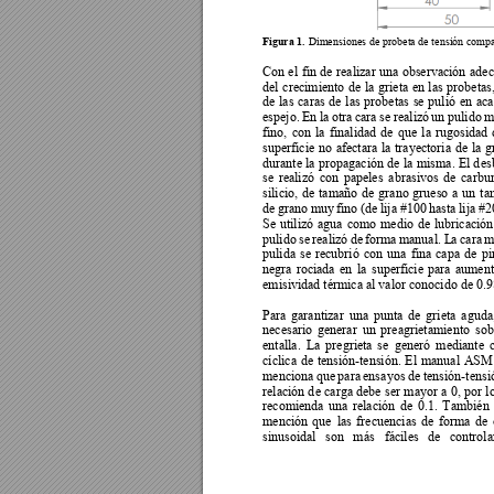
Figura 1. 
Dimensiones de prob
eta de tensión comp
Con 
el 
fin 
de 
realizar 
un
a 
observación 
adec
del 
crecimiento 
de 
la 
grieta 
en 
las 
probetas,
de 
las 
caras 
de 
las 
probetas 
se 
puli
ó 
en 
aca
espejo. 
En 
la 
otra 
cara 
se 
realizó 
un 
pulido 
m
fino, 
con 
la 
finalidad 
de 
que 
la 
rug
osidad 
superficie 
no 
afectara 
la 
trayectoria 
de 
la 
gr
durante la
propagación 
de 
la 
misma. El 
d
es
se 
rea
lizó 
con 
pape
les 
abrasivos 
de 
carbur
silicio, 
de 
tamaño 
de 
gra
no 
grueso 
a 
un 
ta
de 
gra
no 
muy 
fino (de
li
ja 
#100 
hasta 
lija 
#2
Se 
utili
zó 
agua 
como 
me
dio 
de 
lubricación
pulido 
se 
realizó 
de 
forma 
manual. 
L
a 
cara 
m
pulida 
se 
re
cubrió 
con 
u
na 
fina 
capa 
de 
pi
negra 
roc
iada 
en 
la 
superficie 
para 
aument
emisividad térmica al valor conocido de 0.9
Para 
garantizar 
una 
punta 
de 
grieta 
a
guda
necesario 
generar 
un 
preagrietamiento 
sob
entalla. 
La 
pre
grieta 
se 
generó 
mediante 
cíclica 
de 
tensión-tensión. 
El 
manual 
ASM
menciona 
que 
para 
ensa
yos 
de 
tensión-tensi
relación d
e 
carga 
debe 
se
r 
mayor 
a 
0, 
por 
l
recomienda 
una 
r
elación 
de 
0.1. 
También 
mención 
que 
las 
frecuencias 
de 
forma 
de 
sinusoidal 
son 
más 
fáciles 
de 
controla