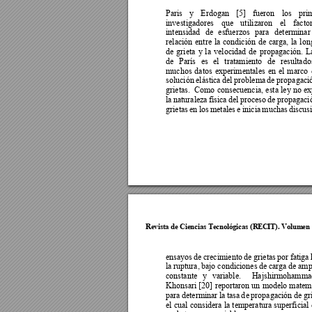
Paris 
y 
Erdogan 
[5] 
fueron 
los 
pri
investigadores 
que 
utili
zaron 
el 
factor
intensidad 
de 
esfuerzos 
para 
determinar
relación 
entre 
la 
condición 
de 
carga, 
la 
lon
de 
grieta 
y
l
a 
velocidad 
de 
propa
gación. 
L
de 
París 
es 
el 
tratamiento 
de 
resultado
muchos 
datos 
experimentales 
en 
el 
marco 
solución 
elástica 
del 
problema 
de 
propagaci
grietas.  
Como 
consecuencia, 
esta le
y no 
ex
la 
naturaleza 
física 
del 
proceso 
de 
propagaci
grietas 
en 
los 
metales 
e 
inicia 
muchas 
discus
Revista de Cie
ncias Tecnol
ógicas (R
ECIT). Vol
umen 
ensayos 
de 
crecimiento 
de 
grietas 
por 
fatiga 
la 
ruptura, 
bajo condiciones 
de c
arga 
de 
amp
constante 
y 
variable. 
Hajshirmohammad
Khonsari [20
] 
reportaron un 
modelo matemá
para 
determinar 
la
tasa 
d
e 
propa
gación 
de 
gr
el cual 
considera 
la 
temperatura super
ficial