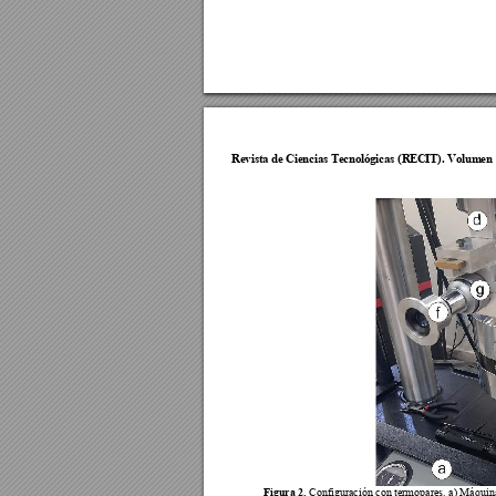
Revista de Cie
ncias Tecnol
ógicas (R
ECIT). Vol
umen 
Figura 2. 
Configuración con 
termopares. a) 
Máquin