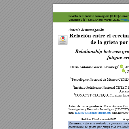
Revista de C
iencias 
Tecnológicas
 (RECIT). Uni
ver
Volumen 6 (1):
 e245
. 
Enero-
Marzo, 2023. 
ht
tps:
Rev
ista de Ci
enci
as
 T
ec
n
o
lóg
ica
s (R
E
CIT
)
. 
V
o
lum
e
n
 3 
(
Artículo de investigación 
Relación entr
e el crecim
de la grieta por
Relationship between gro
fatigue cr
Darío Antonio García Lavariega
, A
1
, 
1
Tecnológico Nacional de México/CENI
D
2
I
nstituto Politécnico Nacional CIITEC-I
Azcapo
3
CONACYT-CIATEQ A.C., Zona Industria
Autor 
de 
correspondencia
: 
Darío 
Antonio 
Garc
Investigación y 
Desarrollo Tecnológico 
(CENIDET), 
mail: 
m20ce04
9@cenidet.tecnm.mx
. O
RCID: 
0009
Recibido: 
Acept
15 de Febrero del 2023            
Resumen. 
-
En 
este 
artículo 
se 
presenta 
un 
crecimiento 
de 
grieta 
por 
fatiga 
y 
la 
evolución