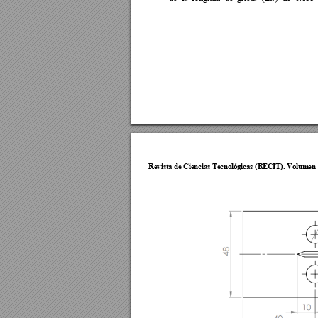
Revista de Cie
ncias Tecnol
ógicas (R
ECIT). Vol
umen 