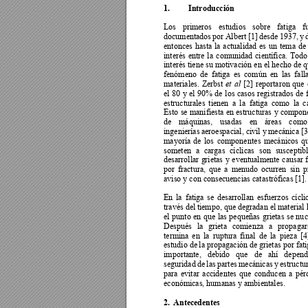
1.
Introducción
Los 
primeros 
estudios 
sobre 
fatiga 
f
documentados 
por 
Albert 
[1] 
desde 
1937, 
y
entonces 
hasta 
la 
actualidad 
es 
un 
tema 
de 
interés 
entre 
la 
comunidad 
científica. 
Todo
interés tiene su motivaci
ón en el 
hecho de q
fenómeno 
de 
fatiga 
es 
común 
en 
las 
fall
materiales. 
Zerbst 
[
2] 
reportaron 
que 
et 
al
el 
80 
y 
el 
90% 
de 
los 
cas
os 
registrados 
de 
estructurales 
tienen 
a 
la
fatiga 
como 
la 
c
Esto 
se 
manifiesta 
en 
estructuras 
y
compone
de 
máquinas, 
usadas 
en 
á
reas 
como
ingenierías 
aeroespacial, civil y
mecánica 
[3
mayoría 
de 
los
compone
ntes 
mecánicos 
q
someten 
a 
cargas 
cícli
cas 
son 
susceptibl
desarrollar 
g
rietas 
y 
eventualmente 
causar 
por 
fra
ctura, 
que 
a
menudo 
ocurr
en 
sin 
p
aviso y con consecuencias catastróficas [1].
En 
la 
fatiga 
se 
desarroll
an 
esfuerzos 
cícli
través del 
tiempo, que degradan e
l material 
el 
punto 
en 
que 
las 
pequ
eñas 
g
rietas 
se 
nu
c
Después 
la 
grieta 
comienza 
a 
propagar
termina 
en 
la 
ruptura 
final 
de 
la 
pi
eza 
[4
estudio de 
la propagación de g
rietas por fat
importante, 
debido 
que 
de 
ahí 
depend
seguridad 
de 
las 
partes 
mecánicas 
y
estructur
para 
evitar 
accidentes 
q
ue 
conducen 
a 
pér
económicas, humanas y ambientales. 
2.
Antecedentes 