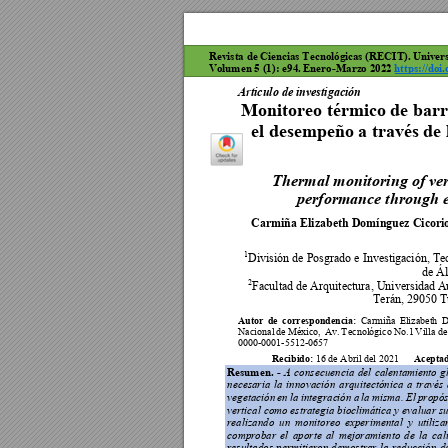
     Revista de Cien
cias Tecnológ
icas (RECIT). Un
iver
     Volumen 5 (1): e94
. Enero-Marz
o 2022 
https://do
i
Articulo de investigación 
Monitoreo térmico de barre
el desempeño a través de
Thermal monitori
ng of ver
performance thro
ugh 
Carmiña Elizabeth Domínguez Cicori
1
División de Posgrado e Investig
ación, Te
de Ál
2
Facultad de Arquitectura, Universida
d A
Terán, 29050 T
Autor 
de 
correspondencia: 
Carmiña 
Elizabeth 
D
Nacional 
de 
México, 
Av. 
T
ecnológico 
No.1 
Villa 
de
0000
-0001-
5512
-0657  
Recibido: 
Aceptad
16 
de Abril del 2
021      
Resumen. 
-
A 
consecuencia 
del 
calentam
iento 
g
necesaria 
la 
innovación 
arquitectónica 
a 
través 
vegetación 
en 
la 
integrac
ión 
a 
la 
misma. 
El 
propós
vertical como estrategia biocl
imática y evaluar 
realizando 
un 
monitoreo 
experimental 
y 
utiliza
comprobar 
el 
aporte 
al 
mejoramiento 
de 
la 
cal
resultados 
permitieron
demostrar 
la 
reducción
d