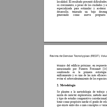
localidad. El resultado presentó dificultades
su 
crecimiento, 
a 
pesar 
d
e 
los 
cuidados 
y
a
es
pecializada 
para 
estimular 
y
acelerar 
desarrollo, 
teniendo 
un 
bajo 
desemp
generando 
como 
nueva 
pre
gunta 
Revista de 
Ciencias Tec
nológica
s (RECIT).
 Volu
térmico 
del 
edificio 
próx
imo; 
en 
respuesta
mencionado 
por 
Fuentes 
Freixanet 
[14]
sombreado 
es 
la 
primera 
estrategia
enfriamiento 
y
es 
una 
de 
las 
más 
eficaces
evitar el sobrecalentamiento de los espacios
2.
Metodología 
Se 
plantea 
a 
la 
metodología 
de 
trabajo 
mixta 
de 
carácter 
exploratorio, 
método 
anal
y ti
po 
de 
estudio 
comparativ
o 
correlacional;
tiene 
como 
propósito 
me
dir 
el 
grado 
de 
rel
que 
existe entre 
dos 
o más 
conceptos 
o varia