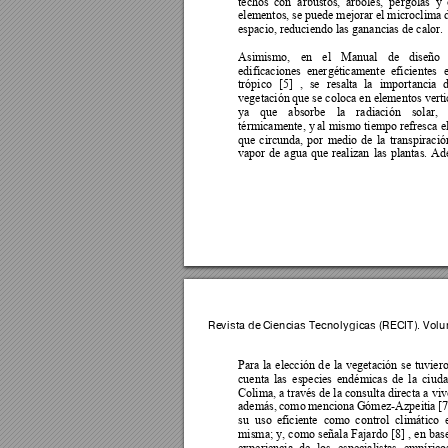
techos 
con 
arbustos, 
á
rboles, 
pérgolas 
y 
elementos, se 
puede mejor
ar el 
microclima 
espacio, reduciendo las ganancias de calor. 
Asimismo, 
en 
el 
Ma
nual 
de 
diseño 
edificaciones 
ener
géticamente 
efi
cientes 
trópico 
[5] 
, 
se 
resalta 
la 
im
portancia 
d
vegetación 
que se coloca en e
lementos verti
ya 
que 
absorbe 
la 
radiación 
solar, 
térmicamente, y 
al mismo tiempo re
fresca el
que 
circunda, 
por 
medio 
de 
la 
transpiració
vapor 
de 
agua 
que 
realizan 
las 
plantas. 
Ad
Revista de 
Ciencias Tec
nológica
s (RECIT).
 Volu
Para 
la 
elección 
d
e 
la 
vegetación 
se 
tuvier
cuenta 
las 
especies 
end
émicas 
de 
la 
ciuda
Colima, a través de
 la co
nsulta directa a 
viv
además, 
como 
menciona 
Gómez
-Azpeitia 
[7
su 
uso 
eficiente 
como 
control 
climático 
misma; 
y, como 
señala 
Fajardo 
[8] 
, 
en 
bas
experiencia 
de 
los 
especialistas 
empíricos