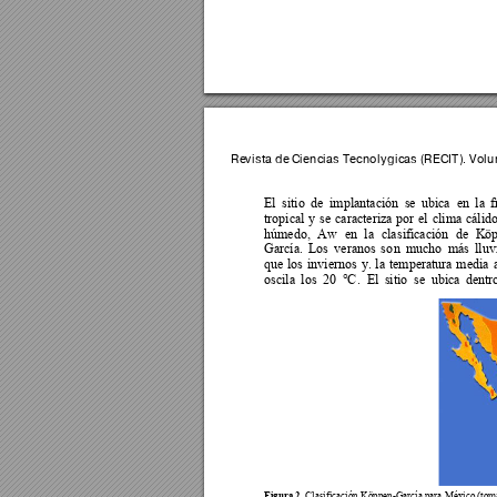
Revista de 
Ciencias Tec
nológica
s (RECIT).
 Volu
El 
sitio 
de 
implantación
se 
ubica 
e
n 
la 
f
tropical 
y 
s
e 
c
aracteriza 
por 
el 
clima 
cálido
húmedo, 
Aw 
en 
la 
cla
sificación 
de 
Kö
García. 
Los 
veranos 
so
n 
mucho 
más 
lluv
que 
los 
inviernos 
y. 
l
a 
te
mperatura 
media 
oscila 
los 
20 
°C
. 
El
sitio 
se 
ubica
de
ntr
Figura 2. 
Clasificación Köppen-García para México (tom