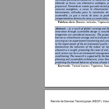
obtenido 
se 
busca 
una 
alternativa 
e
cológica, 
p
proyectual. 
Tomando 
en cu
enta que 
cada 
acción 
p
consumo 
energético, 
a 
causa 
la 
climatizac
ión 
herramientas 
u
tilizadas 
para 
la 
simulac
ión 
té
sustentable, 
ya 
que 
a 
través 
de 
éstas 
se 
pued
comportamiento 
térmico de zonas 
ya construidas 
Palabras clave:
 Bar
reras verticale
s
; 
Vegetació
Abstract. 
-
As 
a 
re
sult 
o
f 
globa
l 
warmin
g 
and 
t
h
innovation 
through 
sustainable 
design 
is 
conside
integration 
are 
considered 
necessary. 
The 
purpos
barrier 
as a
bioclimatic 
str
ategy 
and 
to 
evaluate 
it
carrying out an expe
rimental monitoring and us
in
to 
the 
im
provement 
o
f 
the 
environmental 
quality
demonstrate 
the 
reduction
of 
th
e 
indoor 
air 
te
alternative i
s 
sought, 
promoting 
the 
re
newal 
and 
each 
action 
can 
have 
environmental 
consequence
conditioning. 
The research 
is supported 
by the 
ben
planning 
and 
sustainable 
architecture, 
si
nce 
thro
predicting the the
rmal behavior of a
reas already b
Keywords:
  Vertic
al barriers
; 
Vegetation
; 
Sim
Revista de 
Ciencias Tec
nológica
s (RECIT).
 Volu