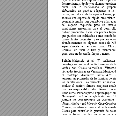
desarrolla 
mu
y 
r
ápido y
 es 
altamente 
resiste
clima. 
P
or 
lo 
mencionado 
s
e 
propon
elaboración 
de 
paneles 
adaptados 
a 
l
a 
nativa, 
con
el 
uso 
de 
la 
especie 
Cissus, 
po
además 
una 
especie 
de 
rápido 
crecimiento 
geometría 
regular 
que 
co
ntribuye 
a 
la 
redu
del 
espacio 
requerido
para 
su 
inst
ala
condiciones 
necesarias 
para 
el 
desarrollo
trabajo 
propuesto. 
Estas 
son 
plantas 
trepa
que 
pueden 
ser 
cultivadas 
como 
enredader
como 
plantas 
colgantes, 
y 
se 
pueden 
enco
abundantemente 
en 
algunas 
zonas 
de 
Méx
especialmente 
en 
estados 
como 
Chiapa
Colima; 
de 
fác
il 
cultivo 
y
mantenimie
generosas en desarrollar hojas y ramas. 
Beltrán-Melgarejo 
et 
al. 
[9]
realizaron 
investigación 
sobre 
el 
confort 
térmico 
de 
t
verdes 
con 
C
issus 
ver
ticillata 
(Vitaceae
viviendas 
tropicales en 
Veracruz, 
México, d
el 
prototipo 
disminuy
ó 
hasta 
4.5° 
temperatura 
promedio 
de 
las 
láminas 
de 
zi
las 
habitaciones. 
Las 
variables 
utiliz
adas 
evaluar 
el 
confort 
térmico 
arrojaron 
r
esul
con 
una 
mejora 
del 
c
onfort 
térmico 
debi
techo 
verde. 
Por 
otra 
parte, 
Fajardo 
[8] 
en 
su
Desempeño 
costo 
beneficio 
de 
dos 
sis
–
pasivos 
de 
climatización 
en 
c
ubiertas 
climas 
cálidos 
sub 
húmedo. 
Caso 
Coquima
–
, 
investigó 
el 
potencial 
de 
la 
enreda
Colima
Cissus 
para 
cont
rolar 
l
a 
ganancia 
de 
calor
pasa 
a 
trav
és 
de 
las 
cubiertas 
para 