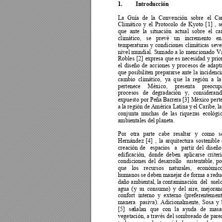
1.
Introducción 
La 
Guía 
de 
la 
Convención 
sobre 
el 
Ca
Climático 
y 
el 
Protocolo 
de 
Kyoto 
[
1] 
, 
s
que 
ante 
la 
situación 
actual 
sobre 
el 
ca
climático, 
se 
prevé 
un 
incremento 
en
temperaturas 
y 
condiciones 
climáticas 
s
eve
nivel 
mundial. 
Sumado 
a 
lo 
mencionado 
V
Robles 
[2]
expresa 
que 
es 
necesidad 
y 
prio
el 
diseño 
de 
acciones 
y 
procesos 
de 
adapt
que 
posibiliten 
prepararse 
ante 
la 
incidenci
cambio 
climático, 
ya 
q
ue 
la
región 
a 
la
pertenece 
México, 
presenta 
preocup
procesos 
de 
degr
adación 
y, 
considerand
expuesto 
por Peña 
Barrera 
[3] 
México 
pert
a 
la región 
de 
América Latina y
el 
Caribe, la
conjunta 
muchas 
de 
las 
riquezas 
ecológic
ambientales del planeta.  
Por 
otra 
parte 
cabe 
resaltar 
y 
como 
s
Hernández 
[
4] 
, 
la 
arquitectura 
sostenible 
creación 
de
espacios 
a 
partir 
del
diseño
edificación, 
dond
e 
deben 
aplicarse
criter
condiciones 
del 
desarrollo 
sustentable, 
po
que 
los 
recursos 
naturales, 
económico
humanos se d
eben manejar d
e fo
rma 
a redu
daño ambiental, 
la contaminación  del  sue
l
agua 
(
y 
su 
consumo) 
y 
del 
aire, 
mejoran
confort 
interno 
y 
externo 
(preferentement
manera 
pasiva). 
Adicio
nalmente, 
Sosa 
y 
[5] 
se
ñalan 
que 
con 
la 
ay
uda 
de 
masa
vegetación, 
a 
través 
d
el 
s
ombreado 
de 
pare