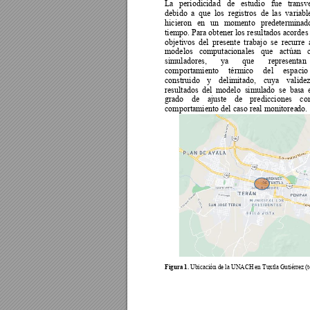
La 
periodicidad 
de 
estudi
o 
fue 
transve
debido 
a 
qu
e 
los 
registros 
de 
las 
variabl
hicieron 
en 
un 
momento 
predeterminad
tiempo. Para obtener los 
resultados acordes
objetivos 
del 
presente 
tr
abajo 
se 
recurre 
modelos 
computacionales 
que 
actúan 
simuladores, 
ya
que 
representan 
comportamiento 
térmico
del 
esp
acio
construido 
y 
delimitado, 
cu
ya
validez
resultados 
del 
modelo 
simulado 
se 
ba
sa 
grado 
de 
ajuste 
de
predicciones 
co
comportamiento del caso real monitorea
do.
Figura 1. 
Ubicación de la UNACH en Tuxtla Gutiérrez (