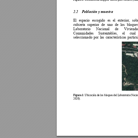
2.2 
Población y muestra 
El 
espacio 
escogido 
es 
el 
exterior, 
sob
cubierta 
superior 
de 
uno 
de 
los 
bloques
Laboratorio 
Nacional 
de 
Vivienda
Comunidades 
Sustentables, 
el 
cual 
seleccionado 
por 
las 
características 
particu
Figura 3
. 
Ubicación de los bloques del Laboratorio Nacio
2020
).