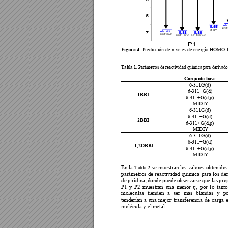
-6
-6
-6.55
6-31
MIDIY
-6.78
-7
-6.88
-6.88
6-311G(d)
6-311+G(d)
6-311+G(d,p)
P1
Figura 4.
 Predicción de niveles de energía HOMO
-
Tabla 1
. 
Parámetros de reactividad química para deriva
do
Conjunto base 
6-311G(d
) 
6-311+G(d
) 
1BBI 
6-311+G(d,
p) 
MIDIY 
6-311G(d
) 
6-311+G(d
) 
2BBI 
6-311+G(d,
p) 
MIDIY 
6-311G(d
) 
6-311+G(d
) 
1,2DBB
I 
6-311+G(d,
p) 
MIDIY 
En 
la 
se 
muestran los 
valores 
obtenidos
T
abla 
2
parámetros 
de 
reactividad 
química 
para 
los 
de
de 
piridina, 
donde 
puede 
observarse 
que la
s 
pro
P1 
y 
P2 
muestran 
una 
menor 
, 
por 
l
o 
tanto
𝜂
moléculas 
tienden 
a 
ser 
más 
blandas 
y 
po
tenderían 
a 
una 
mejor 
t
ransferenc
ia 
d
e 
carg
a 
molécula y el m
etal.   