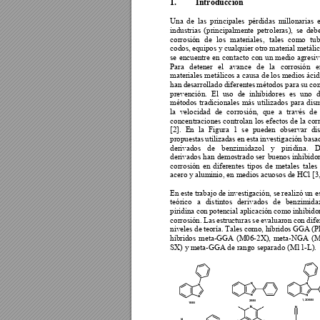
1.
Introducción 
Una 
de 
las 
principales 
pérdidas 
millonarias 
industrias 
(principalmente 
petroleras), 
se 
debe
corrosión 
de 
los 
materiales, 
tales 
como 
tub
codos, 
equipos 
y
 cualq
uier 
otro 
material 
m
etáli
se 
encu
entre 
en 
contacto 
c
on 
un 
medio 
ag
resiv
Para 
detener 
el 
avance 
de 
la 
corrosión 
e
materiales metálico
s a causa de los m
edios ácid
han des
arrollado 
diferentes 
métodos para 
su 
con
prevención. 
El 
uso 
de 
inhibidores 
es 
uno 
d
métodos 
tradicionales 
más 
utilizados 
pa
ra 
dis
la 
velocidad 
de 
corrosión, 
que 
a 
través 
de 
concentracione
s 
controlan los efectos de 
la cor
[2]. 
En 
la 
F
igura 
1 
se 
pueden 
observar 
dis
propuestas 
utilizadas 
en 
es
ta 
inves
tigación 
bas
a
derivados 
de 
benzimidaz
ol 
y 
piri
dina. 
D
derivados 
han 
demostrado 
ser 
buenos 
inhibido
corrosión 
en 
diferentes 
tipos 
de 
metales 
tales 
acero y alum
inio, en medio
s acuosos de HCl [3,
En 
este traba
jo d
e inv
estigación, s
e 
realizó 
un e
teórico 
a 
distintos 
derivados 
de 
benzimidaz
piridina 
con 
potencial 
apli
cación 
com
o 
inhib
ido
corrosión. 
Las 
estructuras 
se 
evaluaron 
con 
dife
niveles de
 teor
ía. 
Tales com
o, híbr
idos GG
A (
híbridos 
meta-
GGA 
(M06-2X), 
m
eta-NGA 
(
SX) y meta-
GGA de rango separado (M1
1-L). 
1,2DBBI
2BBI
1BBI