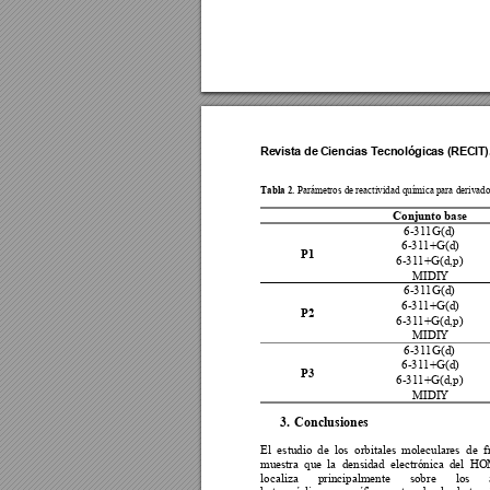
Revista de 
Ciencias T
ecnológica
s (RECI
T)
Tabla 2
. 
Parámetros de reactividad química para derivados
Conjunto base 
6-311G(d) 
6-311+G(d) 
P1
6-311+G(d,p) 
MIDIY 
6-311G(d) 
6-311+G(d) 
P2
6-311+G(d,p) 
MIDIY 
6-311G(d) 
6-311+G(d) 
P3
6-311+G(d,p) 
MIDIY 
3.
 Conclusiones 
El  estudio 
de  lo
s  orbitale
s  m
oleculares  de  f
muestra 
que 
la  dens
idad 
electrónica 
d
el  HO
localiza 
principalm
ente 
sobre 
los 