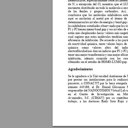
heterocíclicos, 
espec
íficamente 
sobre 
los 
hetero
de 
N, 
a 
excepció
n 
del 
Cl, 
mientras 
que 
el 
LU
encuentra 
distribuido en 
toda 
la 
molécula a 
exc
de 
los 
feniles 
y 
grupos 
carbonilos. 
Así, 
concluirse 
que 
las 
m
oléculas 
inhibidoras 
est
aquí  se  anclarían  al  metal  por  el  átomo  de 
determinaron 
los 
ni
veles 
de
energía 
y 
band 
gap
los 
inh
ibidores 
e
studiados 
observando 
que 
los 
s
P1 
y
P2 
tienen 
m
enor 
band 
gap 
y 
sus 
niveles 
de 
están más desplaz
ados hacia valores m
ás negati
cual 
sugiere 
que 
estas 
moléculas 
tendrían 
una
eficiencia 
de 
inhibición. 
De 
acuerdo 
a 
los 
pará
de 
reactividad 
química, 
tanto 
valores 
bajos 
de 
química 
como 
valores 
altos 
del 
índic
electrofilicidad 
nos dan un 
indicio que P1
 y P2
tener 
una 
mejor 
tran
sferencia 
y 
una 
m
ejor 
efici
inhibición, 
además 
coincide 
con 
los 
res
obtenidos en el e
studio de HO
MO-LUMO gap.
Agradecimientos 
Se 
le 
agradece a 
l
a Universidad 
Autónom
a 
de 
por 
prestar 
sus 
instalaciones 
para 
la 
rea
lizac
proyecto; 
a 
CONACYT 
por 
la 
beca 
otorgada 
número 
443166; 
al 
Dr. 
Daniel 
Glossman 
responsable de
l NANOCO
SMOS Virtual
 Lab 
en 
el 
Centro 
de 
I
nvestigación 
en 
Mat
Avanz
ados, 
S.C. 
(
CI
MAV) 
por 
su 
co
ntribu
trabajo; 
a 
los 
doctores 
Rody 
Soto 
Rojo 
y