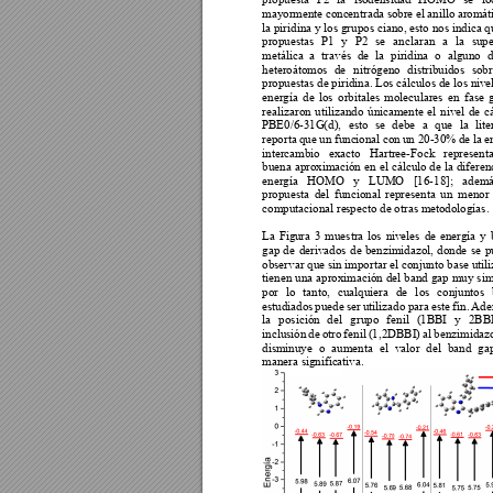
mayormente 
conc
entrada 
so
bre 
el 
anillo 
arom
át
la piridina y los 
grupos ciano, esto nos indica q
propuestas 
P1 
y 
P2 
se 
anclaran 
a 
la 
supe
metálica 
a 
través 
de 
la 
p
iridina 
o 
alguno 
d
heteroátomos 
de 
nitrógeno 
distribuidos 
sobr
propuestas de piridina. Los 
cálculos de los niv
e
energía 
de 
los 
orbitales 
molecula
res 
en 
fase 
realizaron 
utilizando 
única
mente 
el 
nivel 
de 
c
PBE0/6-31G
(d), 
esto 
se 
debe 
a 
que 
la 
lite
reporta 
que 
un 
func
ional 
con 
un 20-30% 
de 
la 
e
intercambio 
exacto 
Ha
rtree-Fock
r
epresenta
buena 
aproximació
n 
en 
el 
cálculo de 
la 
diferen
energía 
HOMO 
y 
LUMO 
[16-18]; 
ademá
propuesta 
del 
funcional 
representa 
un 
menor 
computacional re
specto de otras m
etodologías. 
La 
Fig
ura 
3 
muestra 
los 
niv
eles 
de 
energía 
y
gap 
de 
der
ivados 
de 
benzimidazol, 
donde 
se 
p
observar que sin importar el conjunto base util
tienen 
una 
aproximación 
del 
band 
gap 
muy 
sim
por 
lo 
t
anto, 
cualquiera 
de 
l
os 
conjuntos 
estudiados 
puede 
ser 
utilizado 
para 
este 
fin. 
Ade
la 
posición 
del 
grupo 
fenil 
(1BBI 
y 
2BBI
inclusión 
de 
otro 
fenil 
(1,2DBBI) 
al 
benzimidazo
disminuye 
o 
aumenta 
el 
valor 
del 
band 
ga
manera signific
ativa. 