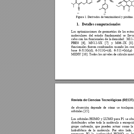
P3
P1
P2
Figura 1. Derivado
s de benzimidazol 
y piridina.
1.
Detalles computacionales 
Las 
o
ptimiz
aciones 
de 
geometrías 
de 
l
as 
estru
moleculares  del  estado  fundamental  se 
llev
a
cabo con 
los funcionales de 
la densidad:  
M
11-
PBE0 
[6], 
MN12-SX 
[7] 
y 
M06-2X 
[
8].
funcionales 
fueron 
combinados 
usando 
l
os 
con
base 
6-311G(d), 
6-311G+(d), 
6-311+G(d,p) 
MIDIY [10]. 
T
odos 
los 
niveles de 
cálculo 
most
Revista de 
Ciencias T
ecnológica
s (RECI
T)
de  absorción  depen
de  de  cóm
o  se  traslapan 
orbitales [15]. 
Los 
orbitales 
HOMO 
y 
LUMO 
para 
P1 
se 
obs
distribuidos 
sob
re 
toda 
la 
molécula 
a 
excepció
grupo 
carbonilo, 
que 
pueden 
actuar 
com
o 
la 
hidrofóbica 
de 
la 
molécula. 
Por 
otro 
lado, 
propuesta 
P2 
la 
isodensidad 
HOMO 
se 
lo