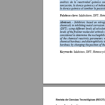
análisis  de 
la  re
actividad  química 
co
ionización, la 
dureza 
química 
y 
el 
índice
la dureza química al cambiar la posición
Palabras clave:
 Inhibidores; DFT; Hete
Abstract. 
-
Inhibitors 
based 
on 
nit
rog
chemicals in inhibiting metal corrosion.
(DFT), using 
different 
levels of 
calculat
levels 
of 
the 
frontier 
molecular 
orbitals 
considered to determine the nucleophilic
of 
the 
chemic
al 
reactivity 
parameters 
chemical 
hardn
ess 
and 
el
ectrophilicity 
i
hardness by changing the position of the
Keywords: 
Inhibitors; DFT; Heterocycl
Revista de 
Ciencias T
ecnológica
s (RECI
T)