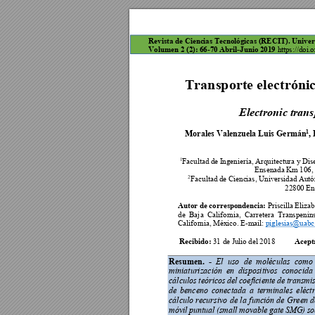
Revista de Cienc
ias Tecnológicas 
(RECIT). Univer
Volumen 2 (2): 
66-70 Abril-Junio 2019 
h
ttps://doi.o
Transporte electrónic
Electronic trans
Morales Valenzuela Luis Germán
,
1
Facultad de I
ngeniería, Arquitec
tura y Dis
1
Ensenada Km
 106,
Facultad de Cienc
ias, Universidad Au
tó
2
22800 En
Autor 
de
 c
orrespondencia
: 
Priscilla 
Elizab
de  Baj
a  California,  Carretera 
Transpenins
California, Méx
ico. E-mail: 
piglesias@uabc
Recibido: 
A
cept
31
 de Ju
lio
 del 2018          
Resumen.  - 
El  uso 
de  moléculas 
como
miniaturización  en 
dispositivos  conocida 
cálculos 
teóricos 
del 
coeficiente 
de 
transmis
de 
benceno 
conectada 
a 
terminales 
eléctr
cálculo recursivo 
de
la
función 
de 
Green d
móvil 
puntual 
(small 
movable 
gate 
SMG) 
so