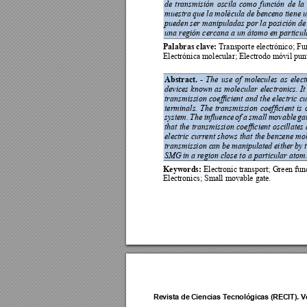
de 
transmisión 
oscila 
como 
función 
de 
la
muestra 
que 
la
molécula 
de 
benceno 
ti
ene 
u
pueden 
ser manipuladas por 
la posición de
una región cercana a un átomo en particula
Palabras clave: 
Transporte electrónico; Fu
Electrónica molecular; Electrodo móvil punt
Abstract. 
- 
The 
use 
of 
molecules 
as 
elect
devices 
known 
as 
molecular 
electronics. 
It
transmission 
coefficient 
and 
the 
el
ectric 
cu
terminals. 
The 
transmissi
on 
coefficient 
is 
system. 
The 
influen
ce
of 
a 
small 
movable 
ga
that 
the 
transmission 
coefficient 
oscillates 
electric current show
s 
that 
the 
benzene mo
transmission c
an 
be mani
pulated 
either 
by 
SMG 
in
 a 
region close to a particular atom
Keywords: 
Electronic transport; Green fun
Electronics; Small movable gate. 
Revista de 
Ciencias T
ecnológica
s (RECIT).
 V