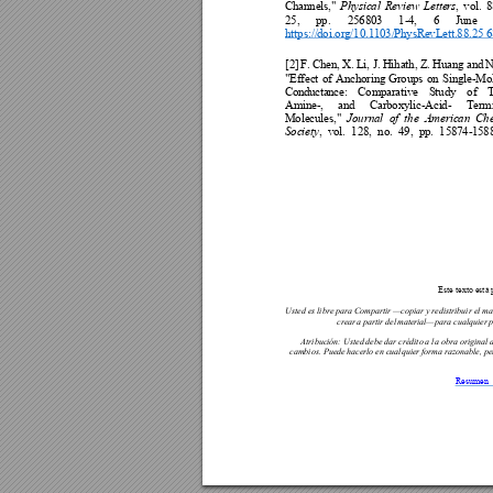
Channels,
" 
, 
vol. 
8
Physical 
Review 
Letters
25, 
pp. 
256803 
1-4, 
6 
June 
https://
doi.org/10.1103/
PhysRevL
ett.88.25 
[2]
F. 
Chen, 
X. L
i, J. 
Hihath, 
Z. 
Huang 
and 
N
"Effect 
of 
Anchoring
Groups 
on 
Single-Mo
Co
nd
uc
ta
n
ce:
Compar
ative 
Study 
of 
T
Amine-
, 
and 
Carboxylic-Aci
d- 
Term
Molecules,
" 
Journal  of 
the  American  Ch
,  v
ol.  128,  no.  49,
  pp.  15874-
1588
Society
Este texto está 
Usted es libre 
para Compartir 
copi
ar y redistribuir e
l ma
—
crear 
a 
partir 
d
el 
ma
te
ri
a
l
para 
c
ualquier 
p
—
Atribución: Usted
 debe dar crédito 
a la obra origin
al 
cambios. Puede 
hacerlo en cualqui
er forma razonable
, p
Resumen  