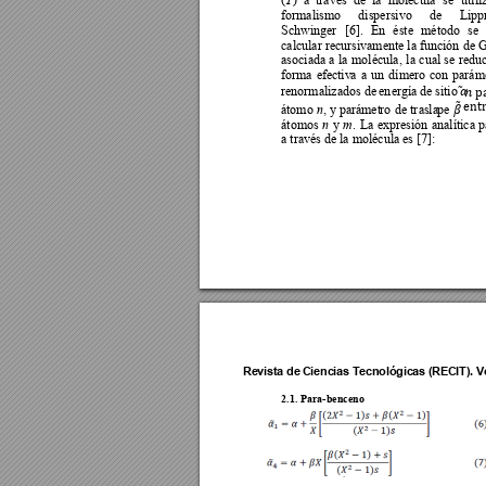
formalismo 
dispersivo 
de 
Lipp
Schwinger 
[6]. 
En 
éste 
método 
se 
calcular recursivamente la función 
de G
asociada 
a 
la 
molécula, 
l
a 
cual 
se 
reduc
forma 
ef
ec
tiv
a 
a 
un 
dímero 
con 
paráme
renormalizados de 
en
ergía 
de sitio 
𝛼
𝑛
 p
át
omo 
, 
y 
parámet
r
o 
de
 t
ra
sla
pe 
n
en
t
𝛽
átomos 
y 
. 
La 
expresión 
analítica 
p
n 
m
a través de la molécula es [7]: 
Revista de 
Ciencias T
ecnológica
s (RECIT).
 V
2.1. Para
-benceno 