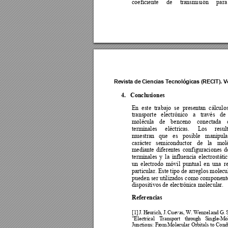
coeficiente 
de 
transmisión 
para
Revista de 
Ciencias T
ecnológica
s (RECIT).
 V
4.
Conclusion
es 
En  este 
trabajo  s
e 
presentan  cálculos
transporte 
electrónico 
a 
través 
de 
molécula 
de
benceno 
conectada 
terminales 
eléctricas. 
Los 
resul
muestran 
que 
es
posi
ble 
manipula
carácter 
semiconductor 
de 
la 
molé
mediante 
diferentes 
conf
iguraciones 
d
terminales 
y 
la 
influencia 
electrostátic
un 
electrodo 
móvil 
puntual 
en 
una 
r
particular. Este 
tipo 
de 
ar
reglos molecu
pueden ser 
utilizados 
como 
componente
dispositivos de electrónica molecular. 
Referencias 
[1]
J. 
Heurich, 
J. 
Cuevas, 
W. 
Wenzel
and 
G. 
"Electri
cal 
Transport 
th
r
o
ug
h
Single
-Mol
Junctions: 
Fr
om
 Molecular 
Orbitals 
to
Con
d