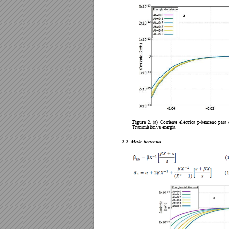
Figura 
2. 
(a) 
Corriente 
eléctrica 
p
-benceno 
para 
Transmisión vs energía. 
2.2.
Meta-bence
no 