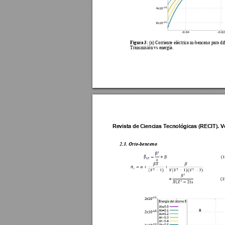
Figura 3: 
(a) Corriente eléctrica m-benceno para di
Transmisión vs energía. 
Revista de 
Ciencias T
ecnológica
s (RECIT).
 V
2.3.
Orto-benceno
a 