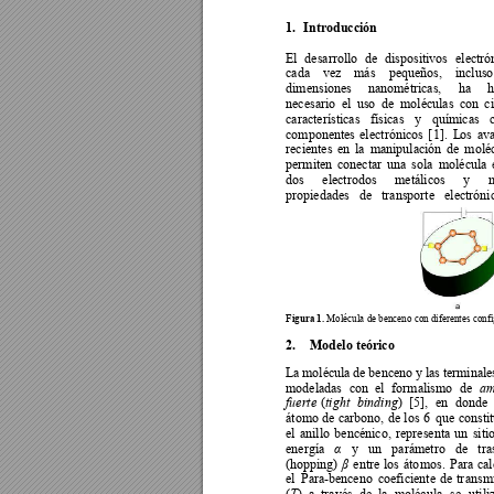
1.
Introducción 
El 
desarrollo 
de 
dispos
itivos 
electró
cada 
vez 
más 
pequeños, 
incluso
dimensiones 
nanométricas, 
ha 
h
necesario 
el 
uso 
de  moléculas 
con 
c
características 
físicas 
y 
químicas 
componentes 
el
ectrónicos 
[
1]. 
L
os 
av
recientes 
en 
la 
manipulación 
de 
molé
permiten 
conectar 
un
a 
sola
molécula 
dos 
electrodos 
metálicos 
y 
propiedades 
de 
transporte 
electróni
F
igura 1. 
Molécula de benceno con diferentes confi
2.
Modelo teórico 
La 
molécula 
de 
benceno y
 las 
terminale
modeladas 
con 
el 
formalismo 
de 
am
(
) 
[5], 
en
donde 
fuerte 
tight 
binding
átomo 
de 
carbono, 
de 
los
6 
que 
consti
el 
anillo 
bencénico, 
repr
esenta 
un 
siti
energía 
y
un 
parámetro 
de 
tra
α 
(hopping) 
entre 
los 
áto
mos. 
Para 
cal
β 
el 
Para-
benceno 
coeficiente 
de 
tr
ansmi
(
)  a  través  de
la
  molécula 
se 
utili
T