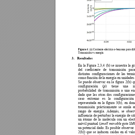
Figura 4: 
(a) Corriente eléctrica o-benceno para di
Transmisión vs energía. 
3.
Resultados 
En 
la 
Figura 
2,3,4 
(b) 
se 
muestra 
la 
gr
de
l 
co
ef
ic
ie
nte
de 
transmisión 
para
distintas  configuraciones 
de 
las 
termi
como 
función 
de
la 
en
ergía 
en 
unidades
Se 
puede 
observar 
en
la 
figura 
2(b) 
q
configuración 
(
) 
ti
ene 
una 
m
p
probabilidad 
de 
transmisión 
a 
una 
en
dada 
qu
e 
las 
otras 
dos 
configuracione
caso 
extremo 
es 
la 
config
uración 
representada 
en
la 
figura 
3(b), 
en
don
transmisión  prácticamente  se  anula  e
rango  de 
energía. 
Además, 
se  obser
influencia de perturbar 
la energía 
de sit
un 
átomo 
de 
la 
molécula 
con
un 
elec
móvil puntual (
small movable 
gate SM
un 
potencial 
dado. 
Es
 posible 
observar 
2(b)) 
qu
e 
se
inducen 
caídas 
en
el
valo