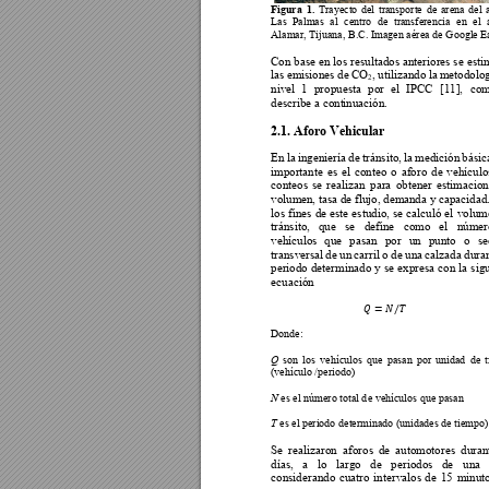
Figura 
1.
Tr
ayecto 
del 
transporte 
de 
ar
ena 
del 
Las 
Palmas 
al 
centro 
de 
transferencia 
en 
el 
Alamar, Tij
uana, B.C. Imagen aérea
 de Google Ea
Con 
base en 
los 
resultados ant
eriores se 
esti
las 
emisiones 
de 
CO
, 
utilizando 
la 
m
etodolog
2
nivel 
1 
propuesta 
por 
el 
IPCC 
[11], 
co
describe a cont
inuación. 
2.1. Aforo Vehicular 
En 
la 
ingeniería 
de 
t
ránsito, 
la 
medic
ión 
básic
importante 
es 
el 
conteo 
o 
aforo 
de 
vehículo
conteos 
se
realizan 
para 
obtener 
estimacion
volum
en, tasa de flujo, dem
anda y capacidad
los 
fines 
de 
este 
es
tudio, 
se 
calculó 
el 
volum
tránsito, 
que 
se 
define 
como 
el 
núm
er
vehículos 
que 
pasan 
por 
un 
punto 
o 
se
transversal 
de un 
carril 
o 
de 
una 
calzada 
dura
periodo 
determinado 
y 
se 
expresa 
con 
la 
si
g
ecuación 
𝑄
=
𝑁
/𝑇
Donde: 
Q
son 
lo
s 
vehículos 
q
ue 
p
asan 
por 
unidad 
de 
t
(vehículo /periodo
) 
N
 es el número total d
e vehículos que pasan
T
 es el periodo
 determinado (unidades de 
tiempo)
Se 
realizaron 
aforos 
de 
automotores 
duran
días, 
a 
lo 
largo 
de 
periodos 
de 
una 
considerando 
cuatro 
intervalos
de 
15 
minuto