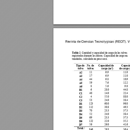
Revista de 
Ciencias T
ecnológica
s (RECI
T). 
Tabla 2.
 Cantidad y capacidad de carga de las tolvas 
registradas durante los aforos. Capacidad de carga en 
toneladas, calculada en peso seco. 
Tipo de 
No. de 
Capacidad de 
Capacid
 tolva 
 tolvas 
 carga (m
) 
de carga 
3
A2
11
6.9 
11.0 
A3
17
6.9 
11.0 
A4
44
6.8 
10.9 
A5
59
7.6 
12.2 
A6
8 
5.6 
9.0 
B1
6 
28.0 
44.8 
C1
40
14.0 
22.4 
C2
4 
55.0 
88.0 
C3
53
24.0 
38.4 
D1
123
60.0 
96.0 
D2
112
30.8 
49.3 
D3
70
23.3 
37.3 
D4
52
24.0 
38.4 
D5
69
23.3 
37.3 
D6
122
22.0 
35.2 
D7
56
26.0 
41.6 
Total / 
846
26.8 
36.4 