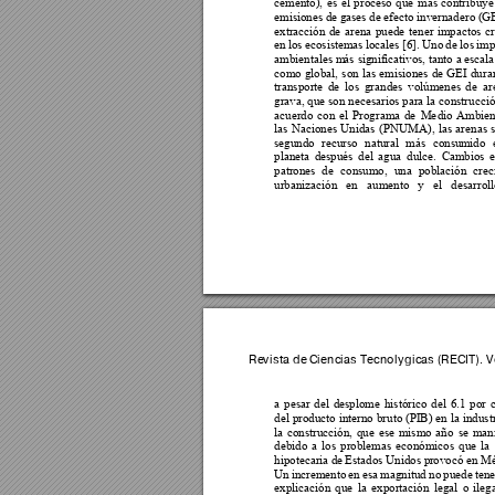
cemento), 
es 
el 
proceso 
que 
más 
contribuye
emisiones d
e gases de 
efect
o invernadero 
(GE
extracción 
de 
arena 
puede 
t
ener 
impactos 
cr
en 
los 
ecosistemas 
l
ocales 
[6]. Uno 
de 
los 
imp
ambientales m
ás
 sig
nificativ
os, tanto 
a 
escal
a
como 
global, 
son 
las 
emisiones 
de 
GEI 
dur
a
transporte 
de 
los 
grandes 
volúmenes 
de 
ar
grava, que son necesarios para la 
construcci
acuerdo 
con 
el 
Programa 
de 
Me
dio 
Ambien
las 
Naciones 
Unidas 
(PNUMA), 
las 
arenas 
segundo 
recurso 
natu
ral 
más 
consum
ido 
planeta 
después 
del 
agua 
dulce. 
Cambios 
e
patrones 
de 
consumo, 
una 
población 
crec
urbanización 
en 
aumento 
y 
el 
desarroll
Revista de 
Ciencias T
ecnológica
s (RECI
T). 
a 
pesar 
del 
desplome 
histórico
del 
6.1 
por 
del 
producto interno 
bruto (PIB) 
en 
la 
indust
la 
construcción, 
que 
ese 
mismo 
año 
se 
mani
debido 
a 
los 
problemas 
económicos 
que 
la 
hipotecaria 
de 
Estados Uni
dos pr
ovocó 
en 
Mé
Un 
incremento 
en 
esa 
magnitud 
no 
puede 
tene
explicación 
que 
la 
exportación 
legal 
o 
ilega