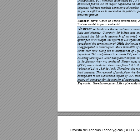
transportada;
o
su 
volumen
equiva
lente 
de 
1
.3 
a
emisiones 
fueron 
los 
de 
mayor 
cap
acidad
de 
car
impactos 
hídricos 
tamb
ién 
contribuye 
al 
camb
io
lo 
que 
se 
en
fatiza 
en 
la
necesidad 
de 
políticas 
p
materias primas.
Palabras 
clave:
Gases 
d
e 
efecto 
invernadero
; 
A
Evaluación del impacto a
mbiental.
Abstract. 
–
Sand
s 
are 
th
e 
second 
most 
consu
fuels 
a
nd 
biomass. 
Currently, 
50 
billion 
tons 
ar
Although 
the 
life 
cycle 
approach
of 
ma
terials 
quantified at 
all stages, 
the 
efforts 
of UN 
agencies
considered 
the co
ntribution o
f GHGs du
ring the 
is aggreg
ated 
in other 
topics. More 
than 
60% o
f 
River 
that 
runs 
along 
the 
municipalities 
of 
Tij
important. 
This 
study 
aimed
to 
estimate 
CO
emi
s
2
counting 
techniques. 
Sand transporta
tion from 
th
in the 
Alamar 
river was 
analyzed. 
Sixteen typ
es o
of 
CO
was 
calcu
lated. 
Emissions 
from 
0.8 
to
8.
2
volume 
of 
1.3 
to 
1
3.9 
kg
/ 
m3
; 
Therefore, 
the 
mo
load capacity.
 The removal o
f sands from rive
rbe
change 
d
ue 
to 
the 
cumulative 
impact 
of 
CO
emis
2
means of transp
ort for the transfer of 
agg
regates
Keywords:
Greenhouse ga
ses; Life c
ycle analysi
Revista de 
Ciencias T
ecnológica
s (RECI
T). 