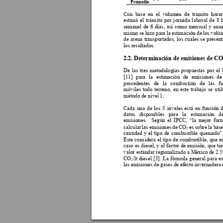
Promedio 
Con 
base 
en 
el 
v
olumen 
de 
t
ransito 
horar
estimó 
el 
tránsito 
por 
j
ornada 
l
aboral 
de 
8 
semanal 
de 
6 
días, 
así 
como 
mensual 
y 
anua
mismo 
se 
hizo 
para 
la 
estim
ación 
de 
l
os 
volú
de 
arena 
transportados, 
los 
cuales 
se 
present
los resultados
. 
2.2. Determinación de emisiones de C
De 
l
as 
tres 
metodologías 
propuestas 
por 
el 
[11] 
para 
la 
est
imación 
de 
emisiones
de
procedentes 
de 
la 
combustión 
de 
las 
f
móviles 
todo 
terreno, 
en 
este 
trabajo 
se 
util
método de nivel 
1.  
Cada 
uno 
de 
los 
3 
niveles 
es
tá 
en 
f
unción 
d
datos 
disponibles 
para 
la 
estimación 
d
emisiones. 
Según 
el 
I
PCC, 
“la 
m
ejor 
for
calcular 
las em
isiones 
de C
O
es
sobre 
la 
base
2
cantidad 
y 
el 
t
ipo 
de 
combustible 
quem
ado”
Este 
considera 
el 
tipo 
de 
combustible, 
que 
e
caso 
es 
diesel, y 
el 
factor 
de emisión, 
que 
ti
valor estándar reg
ionalizado a Méxic
o de 2.
CO
/lt 
diesel 
[3]. 
La 
fórmula 
general 
para 
es
2
las em
isiones 
de 
gases 
de 
efecto 
i
nvernadero 