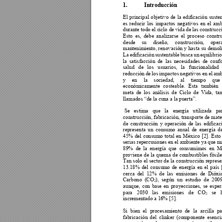
1.
Introducción 
El 
principal 
objetivo 
de 
la 
edificación 
susten
es 
reducir 
los 
impactos 
negativos 
en 
el 
amb
durante todo 
el c
iclo de v
ida de 
las co
nstrucc
Esto 
es, 
debe 
analizarse 
el 
proceso 
constr
desde 
su 
diseño, 
construcc
ión, 
oper
mantenim
iento, 
renovación y 
hasta 
su 
demol
La
edificación 
sustentab
le 
busca 
un 
equilibrio
la 
satisfacción 
de 
las 
nece
sidades 
de 
con
fo
salud 
de 
los 
usuarios, 
l
a 
funcionalidad 
reducción 
de 
los 
impactos 
negativos 
en 
el 
amb
y 
en 
la
sociedad, 
al 
tiempo 
que 
económicam
ente 
costeable. 
Esta 
tam
bién 
meta 
de 
los 
análisis 
de 
Ciclo 
de 
Vida, 
ta
llamados 
“de la cu
na a la puerta”.
 Se 
estima 
que 
la 
ene
rgía 
utilizada 
pa
construcción, fabricación, transporte 
de 
mate
de 
construcció
n 
y 
operación 
de 
las 
edificac
representa 
un 
consum
o 
anual 
de 
energía 
d
45% 
del 
consumo 
total 
en 
México 
[
2]. 
Esto
serias repe
rcusiones en 
el am
bient
e ya 
que m
89% 
d
e 
la 
energía 
qu
e 
c
onsumim
os 
en 
M
proviene 
de 
la 
quema 
de 
combustibles 
fósil
e
Tan 
solo 
el 
sector 
de 
la 
construcción 
represe
13.18% 
del 
consum
o 
de 
energía 
en 
el 
país 
cerca 
d
el 
12
% 
de 
las 
em
isiones 
d
e 
Dióxi
Carbono 
(CO
), 
según 
un 
estudio 
de 
2009
2
aunque, 
con 
base 
en 
proyecciones, 
se 
esper
para 
2030 
las 
emisiones 
de 
CO
se 
2
incrementado 
a 
16
% [5].  
Si 
bien 
el
procesamiento 
de 
la 
arcilla 
pa
fabricación 
del 
clinker 
(com
ponente 
esenci