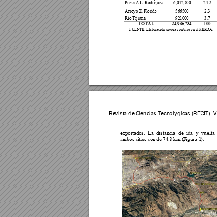
Presa A.L. Rodríguez 
6,042,000 
24.2 
Arroyo El Florido 
566500 
2.3 
Río Tijuana 
921000 
3.7 
TOTAL 
24,935,734 
100
FUENTE:
 Elaboración propia con
 base e
n el REPDA
.
Revista de 
Ciencias T
ecnológica
s (RECI
T). 
exportados. 
La 
distancia 
de 
i
da 
y 
vuelta 
ambos sitios son de
 74.8 km
 (Figura 1).  