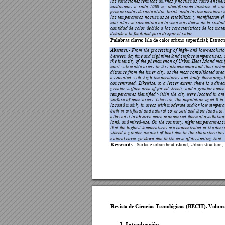
las variaciones té
rmicas di
urnas y 
nocturnas, ta
nto en 
suel
mediciones 
a 
cada 
1000 
m, 
identificando 
también 
el 
uso
pronunciadas 
durante 
el 
d
ía, 
localizando 
las 
tempera
turas 
las 
temperaturas
nocturnas 
s
e esta
bilizan 
y 
manifies
tan 
el
más altas se concen
tran en la zona más densa d
e la ciuda
cantidad 
de
calor 
debido 
a
las 
características 
de 
lo
s 
mate
debido a la facilidad para disipar el ca
lor. 
Palabras clav
e:
 Isla de calor urbano super
ficial; Estruct
Abstract.
- 
From 
the 
processing 
o
f 
high
- 
and 
low-resolutio
between daytime 
and nighttime 
land
surface 
temperatures, 
the intensity of the ph
enomenon of Urban Heat Island mani
most 
vu
lnerable 
areas 
to
this 
phenomenon 
and 
their 
urba
distance 
from 
the inner 
city, a
s the 
most co
nsolidated area
associated 
with 
h
igh 
temperatures 
and 
bod
y 
thermoregul
concentrated. 
Likewise, 
to 
a 
lesser 
extent, 
there 
is 
a 
direc
greater 
surface 
area 
of 
paved 
streets, 
and 
a 
grea
ter 
conce
temperatures 
identified 
within 
the 
city 
were 
located 
in 
a
re
surface 
of 
open 
areas. 
Likewise, 
the 
population 
aged 
0 
to 
located 
mainly 
in areas 
with 
moderate and/o
r low 
tempera
both in artificial and natural cover soil and their land use,
allowed it 
to observe 
more pronounced therma
l oscillatio
land, and 
mixed-use. On t
he contrary, 
night temperatures 
s
that th
e highest 
temperatures are con
centrated in 
the dense
stored 
a 
greater 
a
mount 
of 
h
eat 
due 
to 
the 
characteristics
natural cover go down due to the ease o
f dissipating heat. 
Keywords:
Surface 
urban heat island; Urban struct
ure;
Revista de Cie
ncias Tecnol
ógicas (RE
CIT). Volum
1. Introducción 