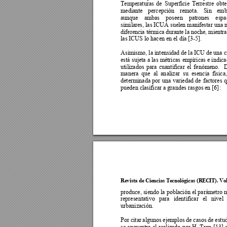
Temperaturas 
de 
S
uperficie 
Terrestre 
obte
mediante 
percepción 
remota. 
Sin 
emb
aunque 
ambas 
poseen 
patrones 
espa
similares, las ICUA suelen manifestar una 
diferencia térmica dura
nte la noche, mientra
las ICUS lo hacen en el día 
[3
-5]. 
Asimismo, la 
intensidad de la 
ICU de una 
c
está 
sujeta 
a las 
métricas 
empíricas 
e indi
ca
utilizados 
para 
cuantificar 
el 
fenómeno. 
manera 
que 
al 
an
alizar 
su 
esencia 
física,
determinada 
po
r 
una 
variedad 
de 
factores 
q
pueden clasificar a grandes rasgos e
n [6]
: 
Revista de Cie
ncias Tecnol
ógicas (RE
CIT). Vo
produce, siendo 
la población 
el parámetro 
m
representativo 
para 
identificar 
el 
nivel 
urbanización. 
Por citar 
algunos 
ejemplos de 
casos de 
estud
se 
encuentra 
el 
realizado 
por 
H. 
Tran 
[13]