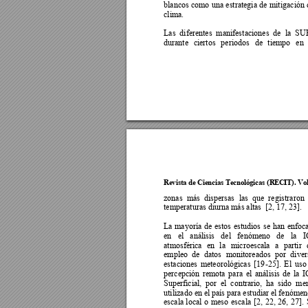
blancos 
como 
una 
estrategia 
de 
miti
gación 
clima. 
Las 
diferentes 
manifest
aciones 
de 
la 
SU
durante 
ciertos 
periodos 
de 
tiempo 
en 
Revista de Cie
ncias Tecnol
ógicas (RE
CIT). Vo
zonas 
más 
dispersas 
las 
que 
re
gistraron 
temperaturas diurna más altas  [2, 17, 23]. 
La 
ma
yoría
de 
estos 
estudios 
se 
han 
enfoc
en 
el 
análisis 
del 
fenómeno 
de 
la 
I
atmosférica 
en 
la 
mi
croescala 
a 
partir 
empleo 
de 
datos 
monitoreados 
por 
dive
r
estaciones 
meteorológicas 
[19
-25]. 
El 
uso
percepción 
remota 
para 
el 
análisis 
de 
la 
I
Superficial, 
por 
el 
contrario, 
ha
sido 
men
utilizado en e
l país para
 estudiar 
el fenómen
escala 
loc
al 
o 
meso 
escala 
[2, 
22, 
26, 
27]. 