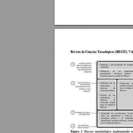
Revista de Cie
ncias Tecnol
ógicas (RE
CIT). Vo
EXTRACCI
N Y
Ó
1
Descarga
y
procesamiento
de
im
gen
•
á
1
PROCESAMIENTO 
satelitales
DE INFORMACI
N 
Ó
DE PERCEPCI
N 
Ó
Definici
n
de
las
tem
peratu
•
ó
REMOT
A
superficiales
t
errestres
diurnas
nocturnas
para
la
ci
udad
de
M
xico
é
GENERACI
N Y
1
Definici
n
de
los
Ó
Generaci
n
d
•
ó
•
ó
2
AN
LISIS DE 
Á
indicadores
y
perfiles
t
rmic
é
INFORMACI
N DE 
Ó
m
tricas
de
de
la
Ciudad
d
é
ESTRUCTURA 
estructura
urbana.
M
xico
é
URBANA
C
lculo
de
los
•
á
indicadores
y
m
tricas
de
é
estructura
urbana
para
la
ciudad
de
M
xico
é
1
CORRELACIONES 
3
Desarrollo
de
corr
elaciones
bivari
•
BIV
ARIADAS
entre
los
indicadores
y
m
tricas
é
estructura
urbana
y
las
temperat
superficiales
t
errestres
diurnas
y
noctu
de
la
Ciudad
de
M
xico
é
1
AN
LISIS DE 
Á
4
RESUL
T
ADOS
Figura 
2.
Proceso 
m
etodológico 
implementado 
e