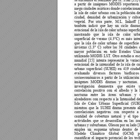
a 
partir 
de 
imágenes 
MODIS 
reportaron 
mega ciudade
s asiáticas donde 
correlaciona
la 
isla 
de 
calor 
urbano 
con 
la 
población 
de
ciudad, 
de
nsidad 
de 
urbanización 
y
cubie
vegetal. 
Por 
otra 
parte, 
M.
L
. 
Imhoff 
[
también 
indi
có 
que 
hay 
un 
ciclo 
diurno
estacional de la isla de c
alor urbano superfic
mostrando 
que 
la 
isl
a 
de 
calor 
urb
superficial 
de 
v
erano 
(4.3°C
) 
es 
más 
inte
que 
la 
isla 
d
e 
calor 
urbano 
de 
sup
erficie 
invierno 
(1.3° 
C) 
sobre 
las 
38 
ciudades 
mayor 
población 
e
n 
todo 
Estados 
Uni
utilizando 
MOD
I
S 
L
S
T. 
Otro 
estudio 
a 
esc
mundial 
[15] 
intenta 
representar 
la 
variac
estacional 
de 
la 
intensidad 
de 
la 
isla 
de 
ca
urbano 
super
ficial 
(SUH
II
) 
en 
419 
ciudad
evaluando 
diversos 
factores 
biofísicos 
socioeconómicos 
a 
partir 
de 
la 
utili
zación 
imágenes 
MODIS 
diurnas 
y 
nocturnas. 
investigación 
demuestra 
que 
existe 
correlación 
positiva 
con 
el 
albedo 
y 
la 
nocturna 
entre 
las 
áreas 
urb
anas 
y 
alrededores 
con 
respecto 
a 
l
a 
Intensidad 
de
Isla 
d
e 
Calor 
Urbano 
Superficial 
(SUHI
mientras 
que 
la 
SUH
II
diurna 
presenta 
a
correlaciones 
negativas 
con 
respecto 
a 
cantidad 
de 
cobertura 
natural 
y
el 
tipo 
actividades 
que 
se 
desa
rrollan 
en 
las 
zo
urbanas y
 suburbanas. Oleson por 
su lado [
emplea 
un 
esquema 
urbano 
dentro 
de 
Modelo 
Climático 
Global 
(GCM) 
p
cuantificar 
el 
impacto 
potencial 
de 
los 
tec