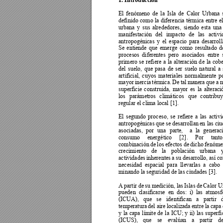
El 
fenómeno 
de 
la 
Isla 
de 
Calor 
Urbana 
definido 
como 
la 
diferencia 
térmica 
entre 
el
urbana 
y 
sus 
alrededores, 
siendo 
esta 
una
manifestación 
del 
impa
cto 
de 
las 
activi
antropogénicas 
y 
el 
espacio 
para 
desarroll
Se 
entiende 
qu
e 
eme
rge 
como 
resultado 
d
procesos 
diferentes 
p
ero 
asociados 
entre 
primero 
se 
re
fiere 
a 
la
alteración 
d
e 
la 
cob
del 
suelo, 
que 
pasa 
de 
ser 
suelo 
natural 
a 
artificial, 
cu
yos 
materiales 
normalmente 
p
mayor 
inercia 
térmica. 
De 
tal 
manera 
que 
a 
m
superficie 
construida, 
ma
y
or 
es 
la 
alteraci
los 
parámetros 
climátic
os 
que 
contribu
regular el clima local [1]. 
El 
segundo 
proceso, 
se 
refiere 
a 
las 
activ
antropogénicas 
que 
se desarrollan 
en
las c
iu
asociadas, 
por 
una 
parte, 
a 
la 
generac
consumo 
energético 
[2]
. 
Por 
tanto
combinación 
de 
los e
fectos 
de 
dicho 
fenóme
crecimiento 
de 
la 
población 
urbana 
y
actividades 
inherentes 
a 
su 
desarrollo, 
así 
co
necesidad 
espacial 
para 
ll
evarlas 
a 
cabo 
minando la seguridad de las ciudades [3]. 
A 
partir 
de 
su 
medición, 
las 
Islas 
de 
Calor U
pueden 
c
lasificarse 
en 
dos: 
i) 
las 
atmosfé
(ICUA), 
que 
se 
identifican 
a 
partir 
temperatura 
del aire
localizada 
entre 
la 
capa 
y 
la 
capa 
límite 
de 
la 
ICU; 
y 
ii) 
las 
superfi
(ICUS), 
que 
se 
evalúan 
a 
partir 
de