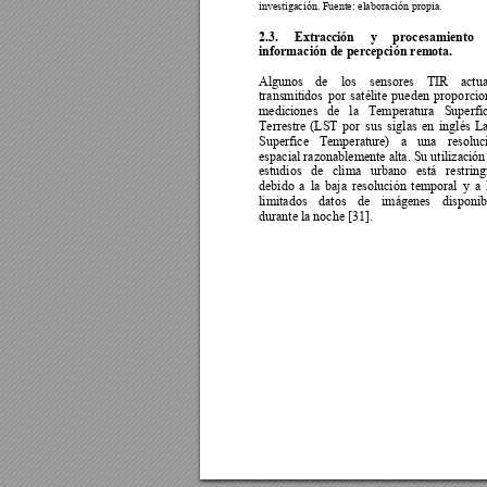
investigación. Fuente: elabo
ración propia.
2.3. 
Extrac
ción 
y 
procesamiento 
información de percepción rem
ota.
Algunos 
de
los 
sensores 
TIR 
a
ctua
transmitidos 
por 
satélite 
pueden 
propo
rcio
mediciones 
de 
l
a 
Temperatura 
Superfic
Terrestre 
(LST 
por 
sus 
siglas 
en 
in
glés 
L
Superfice 
Temperature) 
a 
una 
resoluc
espacial razonablemente alta. Su utilización
estudios 
de 
clima 
urbano 
está 
r
estring
debido 
a 
la 
baja 
resolución 
temporal 
y 
a 
limitados 
datos 
de 
i
mágenes 
disponib
durante la noche [31].  