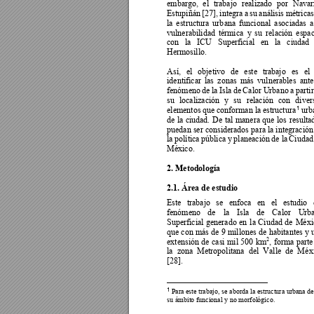
embargo, 
el 
trabajo 
r
ealizado 
po
r 
Navar
Estupiñán 
[27], 
integra 
a 
su 
análisis 
métricas
la 
estructura 
urb
ana 
funcional 
asociadas 
a
vulnerabilidad 
térmica 
y 
su 
relación 
espac
con 
la 
ICU 
Superficial 
en 
la 
ciudad 
Hermosillo. 
Así, 
el 
objetivo 
de 
este 
trabajo 
es 
el 
identificar 
las 
zonas 
más 
vulnerables 
ante
fenómeno 
de 
l
a 
I
sla 
d
e 
Calor 
Urbano 
a 
partir
su 
localización 
y 
su 
relación 
con
diver
elementos 
que 
conforman la 
estructura
 urb
1
de 
la 
ciudad. 
De 
tal 
manera 
que 
los 
resulta
puedan ser considerados 
para la integración
la 
política 
públi
ca 
y
 planeación 
de la 
Ciudad
México. 
2. Metodología 
2.1. Área de estudio 
Este 
trabajo 
se 
enfoca 
en 
el 
estudio 
fenómeno 
de 
la 
Isla 
de 
Calor 
Urba
Superficial 
generado 
en 
l
a 
Ciudad 
de 
Méxi
que con 
más de 
9 
millones de 
habitantes 
y
 
2
extensión 
de 
casi 
mil 
500 
km
, 
forma 
parte
la 
zona 
Metropolitana 
del 
Valle 
de 
M
éx
[28]. 
1
 Para este tr
abajo, se aborda la estructura urbana d
su ámbito funcional 
y no morfológico.