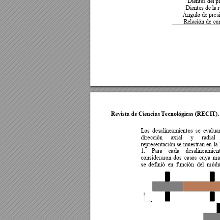
Dientes del p
Dientes de la 
Ángulo de presi
Relación de con
Revista de Ciencias Tecnológicas (RECIT).
Los 
desalineamientos 
se  eva
lua
dirección 
axial 
y 
radial 
representación se 
muestr
an 
en 
la 
1. 
Para 
cada
desalineamient
consideraron 
dos 
casos 
cuya 
ma
se 
definió  en 
función 
del 
módu