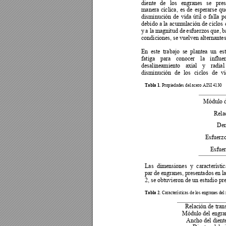
diente 
de 
los 
engranes 
se 
pres
manera 
cíclica, 
es 
de 
esperarse 
qu
disminución 
de 
vida 
útil 
o 
falla 
p
debido a
 la 
acumulación 
de ciclos
y 
a la 
magnitud de
esfuerzos 
que, 
b
condiciones, se vuelven alternantes.
En 
este  trabajo 
se 
plantea 
un  es
fatiga 
para 
conocer 
l
a 
influe
desalineamiento 
axial 
y 
r
adial 
disminución 
de 
los 
ciclos 
de 
vi
Tabla 1.
 Propiedades del acero AISI 4130
Módulo d
Rela
Den
Esfuerzo
Esfuer
Las 
dimensiones 
y 
característic
par 
de 
engranes, 
pr
esentados 
en la
2, se obtuvieron de un estudio pre
Tabla 2.
 Características de los engranes del 
Relación de tran
Módulo del engra
Ancho del dient