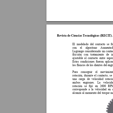
Revista de Ciencias Tecnológicas (RECIT).
El  modelado  del  contacto  se  f
con 
el 
algoritmo 
Aumentad
Lagrange 
considerando 
un 
contac
fricción 
con 
tratamiento 
de 
i
ajustable 
al 
contacto 
entre 
super
Estas 
condiciones 
fueron 
aplica
los flancos de los dientes del engr
Para 
conseguir 
el 
movimient
rotación, 
durante 
el 
contacto, 
se 
una 
carga 
de 
velocidad 
rotaci
ambos 
engranes. 
La 
velocid
rotación 
se 
fijó 
en
2600 
RP
corresponde 
a  la 
velocidad 
en 
alcanza 
al 
momento 
del 
torque 
m