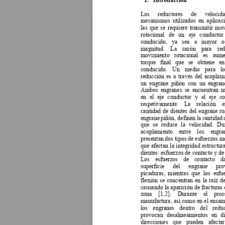
Los 
reductores 
de 
velocida
mecanismos 
utilizados 
en 
aplicac
las 
que 
se 
r
equiere 
transmitir 
mov
rotacional 
de 
un 
eje 
conductor
conducido, 
ya 
sea 
a 
mayor 
o
magnitud. 
La 
ra
zón 
para 
red
movimiento 
rotacional 
es 
aume
torque 
final 
que 
se 
obtiene 
en
conducido. 
Un 
medio 
para 
l
reducción 
es 
a 
tr
avés 
del 
acoplami
un 
engrane 
piñón  c
on 
un 
engran
Ambos 
engranes 
se 
encuentran 
m
en 
el
eje 
conductor 
y 
el 
eje 
co
respetivamente. 
La 
relación 
e
cantidad 
de 
dientes 
del 
engrane 
ru
engrane 
piñón, definen 
la c
antidad 
que 
se 
reduce 
la 
velocidad. 
Dur
acoplamiento 
entre 
los 
engran
presentan 
dos tipos de 
esfuerzos m
que 
afectan 
la 
integridad 
estructura
dientes: esfuerzos de contacto 
y de
Los 
esfuerzos 
de 
co
ntacto 
d
superficie 
del 
engrane 
pro
picaduras, 
mientras  que  los  e
sfu
flexión 
se 
concentran 
en 
la 
raíz 
de
causando la 
aparición de 
fracturas 
zona 
[1
,2]. 
Durante 
el
proc
manufactura, así 
como 
en 
el 
ensam
los 
engranes 
dentro 
del
reduc
provocan 
desalineamientos 
en 
d
direcciones 
que 
pueden 
afectar