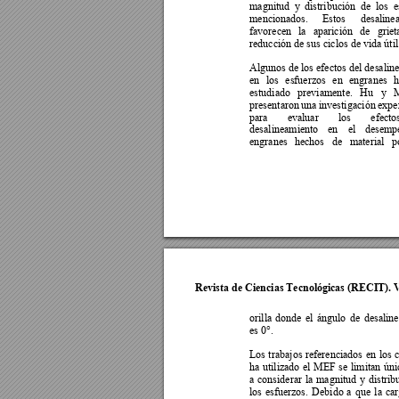
magnitud  y
distribución  de
los  
mencionados. 
Estos 
desaline
favorec
en
la 
aparición 
de 
griet
reducción de sus ciclos de vida útil 
Algunos de los efectos del desalin
en 
los 
esfuerzos 
en 
engranes 
h
estudiado 
previamente. 
Hu 
y
presentaron 
una 
investi
gación 
expe
para 
evaluar 
los 
efecto
desalineamiento 
en 
e
l 
desemp
engranes 
hechos 
de 
material 
p
Revista de Ciencias Tecnológicas (RECIT). V
orilla 
donde 
el 
ángulo 
de 
desalin
es 0°.  
Los 
tr
abajos 
referenciados 
en 
los 
ha 
utilizado 
el 
MEF 
se 
li
mitan 
úni
a 
considerar 
la 
magnitud 
y 
distrib
los 
esfuerzos. 
Debido 
a 
que 
la 
c
ar