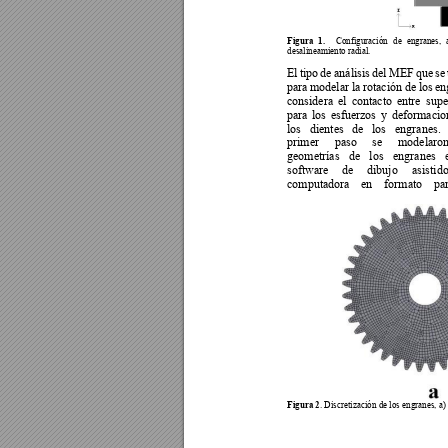
Figura 
1. 
Configuración 
de 
engranes, 
desalineamiento radial. 
El 
ti
po 
de 
análisis 
del 
MEF 
que 
se 
para 
modelar la 
rotación de 
los 
en
considera 
el 
contacto 
entre 
supe
para 
los 
esfuerzos 
y 
def
ormacio
los 
dientes 
de 
los
engranes. 
primer 
paso 
se 
m
odelaron
geometrías 
de 
los 
engranes 
software 
de 
dibuj
o 
asistido
computadora 
en 
formato 
pa
Figura 2
. Discretización de los engranes, a)