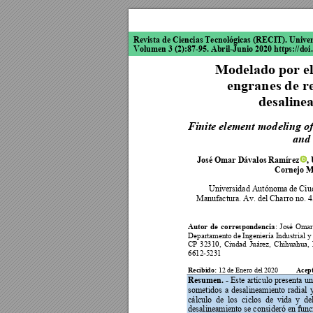
Revista de Ciencias Tecnológicas (RECIT). Unive
Volumen 3 (2):87-95. Abril-Junio 2020 https://doi.
Modelado por e
engranes de r
desaline
Finite element mod
eling o
and 
José Omar Dávalos Ramírez
,
Cornejo M
Universidad Autónoma de Ciuda
Manufactura. Av. del Charro no. 4
Autor 
de 
corre
spondencia
: 
José 
Omar
Departamento 
de I
ngeniería I
ndustrial y
CP 
32310, 
Ciudad 
Juárez, 
Chihuahua, 
6612-5231
Recibido:
Acep
 12 d
e Enero del 2020  
Resumen. - 
Este 
artículo presenta 
un
sometidos 
a 
desalineamiento 
radial 
cálculo  de 
los  ciclos 
de  vida  y 
de
desalineamiento se consideró en fun