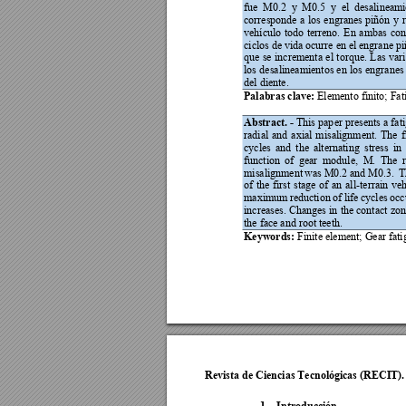
fue 
M0.2  y
M0.5  y
  el 
desalinea
mi
corresponde 
a 
los 
engranes 
piñón 
y
vehículo 
todo 
terreno. 
En 
ambas 
con
ciclos de 
vida ocurre en el e
ngrane pi
que 
se 
incrementa 
el 
torque. 
Las 
var
los 
desalineamientos en 
los 
engranes
del diente. 
Palabras clave:
 Elemento finito; Fat
Abstract. - 
This pap
er presents a fati
radial 
and 
axial 
misalignment. 
The 
f
cycles 
and 
the 
alternating 
stress 
in 
function 
of 
ge
ar 
module, 
M. 
The 
misalignment 
was 
M0.2 a
nd 
M0.3.  
T
of 
the 
first 
stage 
of 
an 
all
-terrain 
veh
maximum 
reduction 
of 
life 
cycles 
occ
increases. Changes in 
the contact 
zon
the face and root teeth. 
Keywords:
 Finite element; Gear fat
Revista de Ciencias Tecnológicas (RECIT).
1.
Introducción 