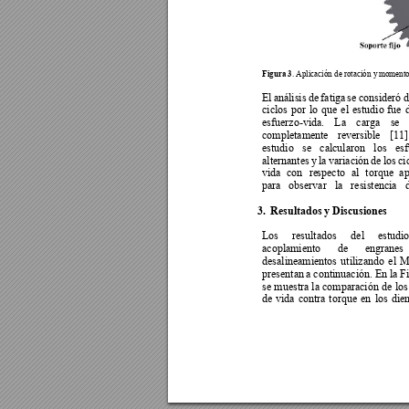
Figura 3
. Aplicación de rotación y
 moment
El 
análisis 
de 
fatiga 
se 
consideró 
d
ciclos 
por 
lo 
que 
el 
estudio 
fue 
esfuerzo-vida. 
La 
carga 
se 
completamente 
reversible 
[11]
estudio 
se 
calcularon 
los 
esf
alternantes 
y
l
a 
vari
ación 
de 
los 
ci
vida 
con 
re
specto 
al 
torque 
ap
para 
observar 
la 
resistencia 
3.
Resultados y Discusiones 
Los 
resultados 
del 
estudio
acoplamiento 
de 
engranes 
desalineamientos 
utilizando 
el 
M
presentan 
a continuación. En 
la F
se 
muestra 
la 
comparación 
de 
los
de 
vida 
contra 
torqu
e 
en
los 
dien