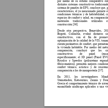
por 
medio 
de 
su 
e
studio 
compara
tivo 
ent
distintos 
sistemas 
constructivos 
tradicional
sistema 
de 
paneles 
de 
EP
S, 
concluye 
que, 
p
características, 
el 
ya 
mencionado 
permite 
o
condiciones 
térmicas 
y 
de 
habitabilidad, 
c
espacios 
de 
confort 
y 
sal
ud, 
en 
comparació
materiales 
tradicionales 
utilizados 
e
construcción [36]. 
Desde 
otra 
perspectiva, 
Benavides, 
201
Bogotá, 
Colom
bia, 
evaluó 
distintos 
si
constructivos, 
con 
el 
fin 
de
promov
optimización 
de 
la
calidad 
de 
la 
V
IS, 
toma
cuenta 
parámetros 
de 
co
nfort, 
que 
permitan
la 
vivienda 
habitable. 
Por 
medio 
del 
méto
comparación, 
concluyó 
que 
los 
si
constructivos 
de 
panel 
(ensa
específicamente; 
el 
3D 
panel 
(Pan
el 
EVG
Royalco 
y 
Speedco 
(poli
uretano 
exp
and
fibrocementos), 
permiten 
mejore
s 
condicio
confort 
térmico, 
a
cústico 
y 
de 
resistenc
comparación a los de mampostería [37]. 
En 
2011, 
los 
investigadores 
Mandi
Stamatiadou, 
Katsourinis, 
Zannis 
y 
Foun
Grecia 
el 
comportamiento 
térmico 
de 
siste
ensamblado 
multicapa 
a
plicados 
a 
un
a 
vi