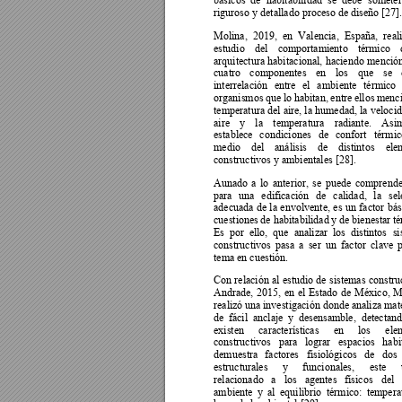
riguroso y detallado proceso de diseño [27].
Molina, 
2019, 
en 
Valencia, 
España, 
re
al
estudio 
del 
comportamiento 
térmico 
arquitectura 
habita
cional, 
haciendo 
mención
cuatro 
componentes 
en 
los 
que 
s
e 
interrelación 
entre 
el 
ambi
ente 
t
érmico 
organismos 
que 
lo 
habitan, 
entre 
ellos 
menci
temperatura del 
aire, la 
humedad, 
la 
velocid
aire 
y 
la 
temperatura 
radiante. 
Asim
establece 
condi
ciones 
de 
confort 
térmic
medio 
del 
análisis 
de 
distintos 
ele
constructivos y ambientales [28]. 
Aunado 
a 
lo 
anterior, 
s
e 
puede 
comprende
para 
una 
edificación 
de 
calidad, 
la 
sel
adecuada 
de 
la 
envolvent
e, 
es 
un 
factor 
bás
cuestiones 
de habitabilidad 
y 
de bienestar 
té
Es 
por 
ello, 
que 
analizar 
los 
distintos
si
constructivos 
pasa 
a 
ser 
un 
factor 
clave 
tema en cuestión. 
Con 
relación 
al 
estudio 
de 
sistemas 
construc
Andrade, 
2015, 
en 
el 
Estado 
de 
México, 
M
realizó 
una investigación donde ana
liza mat
de 
fácil 
anclaje 
y 
de
sensamble
, 
detectand
existen 
características 
en 
los 
ele
constructivos 
para 
lograr 
espacios 
habi
demuestra 
factores 
fisiológicos 
de 
dos 
estructurales 
y 
funcionales, 
este 
relacionado 
a 
los 
agentes 
físicos 
del 
ambiente 
y 
al 
equilibrio 
térmico: 
tempera