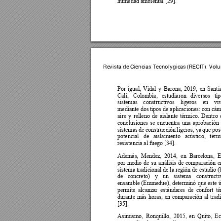
humedad ambiental [29]. 
Revista de 
Ciencias 
Tecnológica
s (RECIT). V
olu
Por 
igual, 
Vidal 
y 
Barona, 
2019, 
en 
Santi
Cali, 
Colombia, 
estudiaron 
diversos 
tip
sistemas 
constructivos 
ligeros 
en 
vi
mediante dos 
tipos de apl
icaciones: c
on cám
aire 
y 
relleno 
de 
aislante 
térmico. 
Dentro 
conclusiones 
se 
encuentra 
una 
aprobación 
sistemas 
de 
construcción 
ligeros, 
ya 
que 
pos
potencial 
de 
aislamiento 
acústico, 
térm
resistencia al fuego [34]. 
Además, 
Me
ndez, 
2014, 
en 
Ba
rcelona, 
E
por 
medio 
d
e 
su 
aná
lisis 
de 
comparación 
e
sistema tradicional 
de la región de estudio 
(
de 
concreto) 
y 
un 
sistema 
constructi
ensamble 
(Emmedue), 
determinó 
que 
este 
ú
permite 
alcanzar 
e
stándares 
de 
confort 
té
durante 
más 
horas, 
en 
comparación 
al 
trad
[35]. 
Asimismo, 
Ronquillo, 
2015, 
en 
Quito, 
Ec