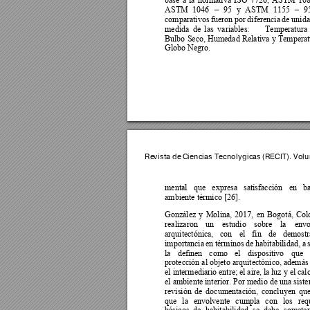
ASTM 
1046 
95 
y 
ASTM 
1155 
9
–
–
comparativos 
fue
ron 
por 
diferencia 
de unida
medida 
de 
las 
variables: 
Temperatura
Bulbo 
Seco, 
Humedad 
Relativa 
y 
Temperat
Globo Negro. 
Revista de 
Ciencias 
Tecnológica
s (RECIT). V
olu
mental 
que 
expresa 
satisfacción 
en 
ba
ambiente térmico [26]. 
González 
y 
Molina, 
2017, 
en 
Bogotá, 
Col
realizaron 
un 
estudio 
sobre 
la 
envo
arquitectónica, 
con
el 
fin 
de 
demostr
importancia 
en 
términos 
de 
habitabilidad, 
a 
la 
definen 
como 
el 
dispo
sitivo 
que 
protección al objeto 
arquitectónico, además
el intermediar
io entre; e
l aire, la 
luz y el 
calo
el ambiente interior. Por medio 
de una siste
revisión 
de 
documentación, 
concluyen 
que
que 
la 
envolvente 
cumpla 
con 
los 
req
básicos 
de 
habitabilidad 
se 
debe 
someter