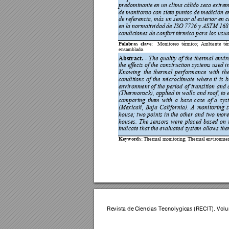
predominante 
en un 
clima cálido 
seco extre
de monitoreo con siete puntos de medición e
de referencia, más un 
sensor al exterior en 
c
en 
la normatividad 
de ISO 
7726 y
 ASTM 
168
condiciones de confort térmico para los usua
Palabras 
clave:
Monitoreo 
térmico; 
Ambien
te 
té
ensamblado
.
Abstract. 
-
The 
quality 
of 
the 
thermal 
envir
the effects of the construction systems us
ed i
Knowing 
the 
thermal 
performance 
wit
h 
th
conditions 
of 
the 
microclimate 
where 
it 
is 
b
environment 
of 
the 
period 
of 
transition 
and 
(Thermorock), applied in
 walls 
and roof, to 
comparing 
them 
w
ith 
a 
base 
case 
of 
a 
sys
(Mexicali, 
Baja 
California). 
A 
monitoring 
house; 
tw
o 
points 
in 
the 
other 
and 
tw
o 
more
houses. 
The 
sensors 
were 
placed 
bas
ed 
on 
indicate that the evaluated system allows the
Keywords:
 Thermal monitoring; Thermal 
environm
e
Revista de 
Ciencias 
Tecnológica
s (RECIT). V
olu