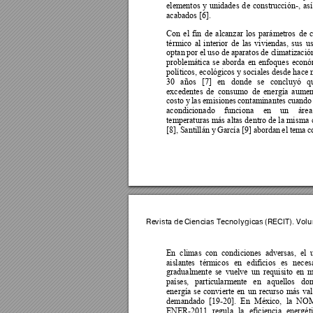
elementos 
y 
unidades 
d
e 
construcción
-, 
así
acabados [6].  
Con 
el 
fin 
de 
alcanzar 
l
os 
parámetros 
de 
c
térmico 
al 
interior 
de 
la
s 
viviendas, 
sus 
us
optan 
por el 
uso 
de apa
rat
os 
de c
limatizació
problemática 
se 
aborda 
en 
enfoques 
econó
políticos, ecológicos y 
sociales desde hace 
30 
años 
[7] 
en 
donde 
se 
concluyó 
q
excedentes 
de 
consumo 
de 
energía 
aumen
costo 
y 
las 
emisiones 
contaminantes 
cuando
acondicionado 
funciona 
en 
un 
área
temperaturas 
más 
altas 
dentro de 
la 
mi
sma 
[8], 
Santillán 
y 
García 
[9] a
bordan 
el 
tema 
c
Revista de 
Ciencias 
Tecnológica
s (RECIT). V
olu
En 
climas 
con 
condiciones 
adversas, 
e
l 
aislantes 
térmicos 
en 
edificios 
es 
necesa
gradualmente 
se 
vuelve 
un 
requisito 
en 
m
países, 
particularmente 
en 
aquellos 
don
energía 
se 
convierte 
en 
un 
re
curso 
más 
val
demandado 
[19-20]. 
En 
México, 
la 
NOM
ENER-2011 
regula 
la 
eficiencia 
energéti