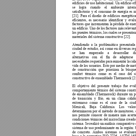
edificios de 
uso habitacional. Un e
dificio ef
se 
logra 
cuando 
el 
ambiente 
interi
sa
tisfactorio 
y 
el 
consumo 
de 
energía 
es 
m
[21]. 
Para 
el 
diseño 
de 
edificios 
e
nergétic
eficientes, 
es 
necesario 
identificar 
y 
evalu
factores 
que 
incrementan 
la 
pé
rdida 
de 
ener
un 
edificio. 
Uno 
de los 
factores 
más 
relevant
los 
puentes 
térmicos, 
los 
cuales 
se 
presentan
materiales del sistema constructivo [22].  
Atendiendo 
a 
la 
problemática 
presentada
ciudad 
de 
estudio, 
así 
como 
en 
diversas 
re
se 
han 
empezado 
a 
desarrollar 
di
alternativas 
con 
el 
fin 
de 
adaptarse 
necesidades 
requeridas 
para 
aumentar 
la 
cal
vida de los usuarios. Esto por medio de mate
de 
construcción 
que 
priorizan 
la 
búsqu
confort 
térmico 
como 
es 
el 
caso 
del 
s
constructivo de ensamblado Thermoroc
k [2
El 
objeti
vo 
del 
presente 
trabajo 
fue 
eval
comportamiento 
térmico 
del 
sistema 
const
de 
ensamblado 
(Thermorock) 
durante 
un 
p
de 
transición 
y 
frío, 
en 
un 
clima 
cálido
extremoso 
como 
es 
el 
caso 
de 
la 
ciud
Mexicali, 
Baja 
California. 
Los 
valor
determinaron 
por 
el 
método 
de 
monitoreo, 
nos 
permite 
conocer 
de 
manera 
más 
acert
condiciones tér
micas del microclima 
creado
sistema. Se 
realizó un 
análisis comparativo 
sistema 
de 
uso 
predominante 
en 
la 
región: 
de 
concreto. 
Ambos 
sistemas 
se 
e
valuaro
base 
a 
la 
norma
tiva 
ISO 
7726, 
ASTM 
168