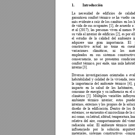
1.
Introducción 
La 
necesidad 
de 
edif
icios 
de 
calidad
garanticen 
c
onfort 
térmico 
se 
ha 
vuelto 
ca
más 
evidente 
a 
raíz 
d
e 
lo
s 
cambios 
en 
los 
h
de 
vida 
de 
sus 
ocupantes 
[1], 
de 
acuerdo 
a 
et 
al 
(2017), 
las 
personas 
viven 
al 
menos 
9
su vida al
 interior 
de edificios 
[2], es po
r el
el 
estudio 
de 
la 
calidad 
del 
ambiente 
i
adquiere 
un
a 
gran 
importancia. 
El 
constructivo 
actual 
no 
toma 
en 
cuent
variaciones 
climáticas, 
ni 
los 
mate
empleados 
en 
sus 
sistemas 
constructivo
consecuencia, 
no 
se 
pr
esentan 
condicion
confort 
térmico, 
po
r 
end
e, 
una 
nula 
habitab
interna [3]. 
Diversas 
investiga
ciones 
orientadas 
a 
eval
habitabilidad 
y 
calidad 
de 
la 
vivi
enda, 
rec
la 
importancia 
del 
ambi
ente 
térmico 
[4
], 
impacto 
en 
la 
salud 
de 
los 
habitantes, 
consumo 
de 
e
nergía 
y 
su 
influencia 
en 
el 
c
climático 
[5]. 
Múltiples 
variables 
influyen
ambiente 
térmico 
interior; 
estos 
puede
internos, 
externos 
y 
los 
propios 
de 
la 
soluc
diseño 
de 
la 
edificación. 
Dentro 
de 
los 
f
externos; se encuentra 
el mi
croclima de la c
así 
como, 
su 
latitud, 
altitud, 
temperatura
, 
hu
relativa 
del 
aire, 
comportamiento 
del 
vient
radiación 
solar. 
El 
ambiente 
térmico 
inter
influenciado 
por 
la 
solución 
a
rquitec
materiales, 
sistemas 
constructivos 
-conju