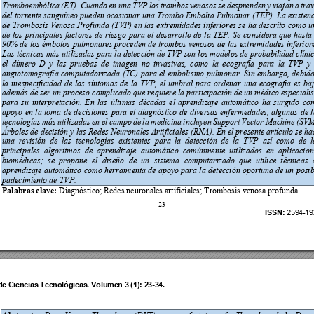
Tromboembólica 
(ET). 
Cuando 
en 
una 
TVP 
los 
trombos 
venosos 
se 
desprenden 
y 
viajan 
a 
trav
del torrente sanguíneo pueden ocasionar una Trombo Embolia Pulmonar 
(TEP). La existenc
de 
Trombosis 
Venosa 
Profunda 
(TVP) en 
las 
extremidades 
inferiores 
se 
ha 
descrito 
como 
u
de 
los 
principales 
factores 
de 
riesgo 
para 
el 
desarrol
lo 
de 
la 
TEP. 
Se 
co
nsidera 
que 
hasta
90% 
de 
los 
émbolos 
pulmonares proceden 
de 
tr
ombos 
venosos 
de 
las 
extremidades 
inferior
Las técnicas más utilizadas para la detección de TVP son los modelos de pr
obabilidad clínic
el 
dímero 
D 
y 
las 
pruebas 
de 
imagen 
no 
invasivas, 
como 
la 
ecografía 
para 
la 
TVP 
y 
angiotomografía 
computadorizada 
(TC) 
para 
el 
embolis
mo 
pulmonar. 
Sin 
embargo, 
debido
la 
inespecificidad 
de 
los 
síntomas 
de 
la 
TVP, 
el 
umbral 
para 
ordenar 
una 
ecografía 
es 
baj
además de ser 
un proceso 
complicado que r
equiere la part
icipación de un
 médico 
especialis
para 
su 
interpretación. 
En 
las 
últimas 
décadas 
el 
aprendizaje 
automático 
ha 
surgido 
co
apoyo 
en 
la 
toma 
de 
d
ecisiones 
para 
el 
diagnóstico 
de 
div
ersas 
enfer
medades, 
algunas
de 
l
tecnologías 
más 
utilizadas 
en 
el 
campo 
de 
la 
medic
ina 
incluyen 
Support 
Vector 
Machine 
(SVM
Árboles de decisión y
 las 
Redes Neuronales 
Artificiales 
(RNA). En el pr
esente artículo 
se ha
una 
revisión  de 
las  tecnologías  ex
istentes  para 
la  detección 
de 
la  TVP  así 
como  de 
l
principales  algoritmos  de  aprendizaje 
automático  comúnmente  utilizados  e
n 
aplicacion
biomédicas; 
se 
propone 
el 
diseño 
de 
un 
sistema 
computarizado 
que 
utilice 
técnicas 
aprendizaje automático 
como 
herramienta 
de 
apoyo 
para 
la 
d
etección opo
rtuna 
de un 
posib
padecimiento de TVP. 
Palabras clave:
 Diagnóstico; Redes neuronales artificiales
; 
Trombosis venosa profund
a.
23
ISSN: 
2594-
19
d
e Ciencias 
Tecnol
ógicas. Volume
n 3 (1): 23-
34.