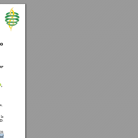
c
o 
or 
, 
 
a, 
 la 
D: 
20. 
ad 