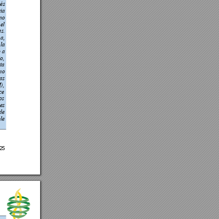
és 
ia 
no 
 
el 
es. 
a, 
la 
 
a 
o, 
ta 
mo 
as 
), 
ce 
os 
es 
de 
le
25