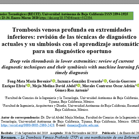
enc
ias Tecnológicas 
(RECIT). Univers
idad Autóno
ma de Baja C
alifornia ISSN 2594-1925 
: 
23-34. Enero-Marz
o 2020 
https://doi.org
/10.37636/recit.v31233
4.   
Trombosis ve
nosa profunda en extremi
dades 
inferiores: re
visión de las téc
nicas de diagnóstic
o 
actuales y su s
imbiosis con el aprendiz
aje automáti
para un di
agnóstico oportu
no 
sta de 
Ciencias T
ecnológica
s (RECI
T). Volumen 3 
(1): 10-22. 
Deep vein thromb
osis in lower extremities: review o
f current 
diagnostic techniques a
nd their symb
iosis with machine lear
ning f
timely diagnosis 
Fong-Mata María Berenice
, Inzunza-González Everardo
, García-Guerrero 
1
2
Enrique Efrén
, Mejía Medina David Abdel
, Morales Contreras Oscar Adrián
2
1
1
Gómez-Roa Antonio
1 
Facultad de Cienc
ias de la I
ngeniería y la Tecnolog
ía, Universidad Aut
ónoma de 
Baja California,
1
Ti
juana, Baja Califo
rnia, México. 
Facultad de I
ngeniería, Arquitec
tura y Diseño, Un
iversidad Autón
oma de Baja California
, Ensenad
2
Baja California, Mé
xico. 
Autor de correspondencia:
 Dr. David Abdel Mejía Medina, Facultad de Ciencias de la Ingeniería y
Tecnología, 
Universidad 
Autónom
a 
de 
Baja 
California, 
Tijuana, 
Baja 
California, 
México
. 
ORCI
https://orcid.o
rg/0000-0003-
2860-2428
. E-m
ail: 
damejia@uabc.edu.m
x
.  
Recibido:
Aceptado:
Publicad
o:
 15 de Septiembre del 2019   
 30 de Noviembre del 2019  
1 
de Enero del 20
Resumen. 
La 
Trombosis 
Venosa 
Profunda 
(TVP) 
es 
una 
manifestación 
de 
una 
Enfermed
–